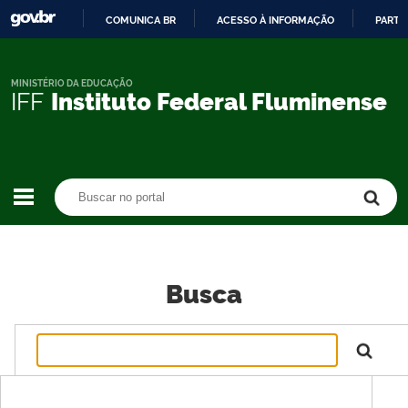
COMUNICA BR
ACESSO À INFORMAÇÃO
PARTI
IR
PARA
O
MINISTÉRIO DA EDUCAÇÃO
IFF
Instituto Federal Fluminense
CONTEÚDO
Buscar no portal
Buscar no portal
Busca