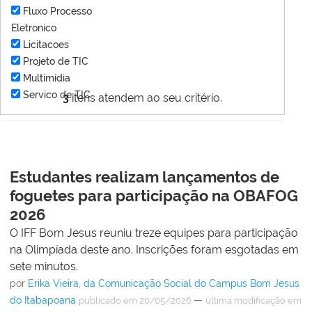
Fluxo Processo
Eletronico
Licitacoes
Projeto de TIC
Multimídia
Servico de TIC
3
itens atendem ao seu critério.
Estudantes realizam lançamentos de
foguetes para participação na OBAFOG
2026
O IFF Bom Jesus reuniu treze equipes para participação
na Olimpíada deste ano. Inscrições foram esgotadas em
sete minutos.
por
Erika Vieira, da Comunicação Social do Campus Bom Jesus
do Itabapoana
—
publicado
em 20/05/2026
última modificação
em