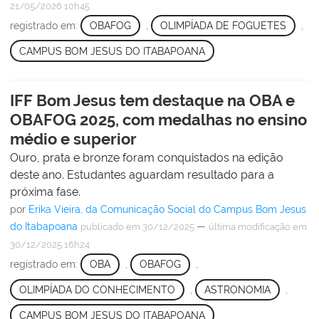
21/05/2026 10h45
registrado em:
OBAFOG
,
OLIMPÍADA DE FOGUETES
,
CAMPUS BOM JESUS DO ITABAPOANA
IFF Bom Jesus tem destaque na OBA e
OBAFOG 2025, com medalhas no ensino
médio e superior
Ouro, prata e bronze foram conquistados na edição
deste ano. Estudantes aguardam resultado para a
próxima fase.
por
Erika Vieira, da Comunicação Social do Campus Bom Jesus
do Itabapoana
—
publicado
em 30/12/2025
última modificação
em
30/12/2025 16h24
registrado em:
OBA
,
OBAFOG
,
OLIMPÍADA DO CONHECIMENTO
,
ASTRONOMIA
,
CAMPUS BOM JESUS DO ITABAPOANA