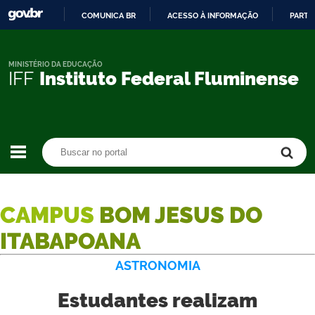
COMUNICA BR
ACESSO À INFORMAÇÃO
PARTI
IR
PARA
O
MINISTÉRIO DA EDUCAÇÃO
IFF
Instituto Federal Fluminense
CONTEÚDO
Buscar no portal
Buscar no portal
CAMPUS
BOM JESUS DO
ITABAPOANA
ASTRONOMIA
Estudantes realizam