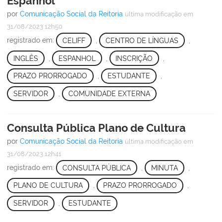
Espanhol
por
Comunicação Social da Reitoria
última modificação
em
31/08/2023 12h50
registrado em:
CELIFF
,
CENTRO DE LÍNGUAS
,
INGLÊS
,
ESPANHOL
,
INSCRIÇÃO
,
PRAZO PRORROGADO
,
ESTUDANTE
,
SERVIDOR
,
COMUNIDADE EXTERNA
Consulta Pública Plano de Cultura
por
Comunicação Social da Reitoria
última modificação
em
31/08/2023 12h41
registrado em:
CONSULTA PÚBLICA
,
MINUTA
,
PLANO DE CULTURA
,
PRAZO PRORROGADO
,
SERVIDOR
,
ESTUDANTE