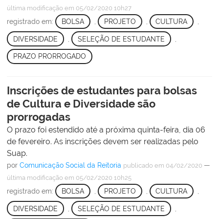
última modificação
em 05/02/2020 10h27
registrado em:
BOLSA
,
PROJETO
,
CULTURA
,
DIVERSIDADE
,
SELEÇÃO DE ESTUDANTE
,
PRAZO PRORROGADO
Inscrições de estudantes para bolsas
de Cultura e Diversidade são
prorrogadas
O prazo foi estendido até a próxima quinta-feira, dia 06
de fevereiro. As inscrições devem ser realizadas pelo
Suap.
por
Comunicação Social da Reitoria
—
publicado
em 04/02/2020
última modificação
em 05/02/2020 10h25
registrado em:
BOLSA
,
PROJETO
,
CULTURA
,
DIVERSIDADE
,
SELEÇÃO DE ESTUDANTE
,