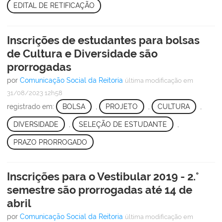
EDITAL DE RETIFICAÇÃO
Inscrições de estudantes para bolsas
de Cultura e Diversidade são
prorrogadas
por
Comunicação Social da Reitoria
última modificação
em
31/08/2023 12h58
registrado em:
BOLSA
,
PROJETO
,
CULTURA
,
DIVERSIDADE
,
SELEÇÃO DE ESTUDANTE
,
PRAZO PRORROGADO
Inscrições para o Vestibular 2019 - 2.°
semestre são prorrogadas até 14 de
abril
por
Comunicação Social da Reitoria
última modificação
em