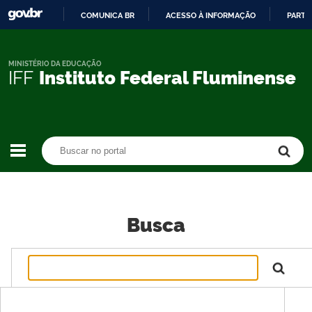
COMUNICA BR
ACESSO À INFORMAÇÃO
PARTI
IR
PARA
O
MINISTÉRIO DA EDUCAÇÃO
IFF
Instituto Federal Fluminense
CONTEÚDO
Buscar no portal
Buscar no portal
Busca