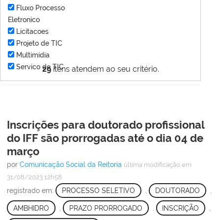
Fluxo Processo
Eletronico
Licitacoes
Projeto de TIC
Multimídia
Servico de TIC
29
itens atendem ao seu critério.
Inscrições para doutorado profissional
do IFF são prorrogadas até o dia 04 de
março
por
Comunicação Social da Reitoria
última modificação
em
31/08/2023 12h58
registrado em:
PROCESSO SELETIVO
,
DOUTORADO
,
AMBHIDRO
,
PRAZO PRORROGADO
,
INSCRIÇÃO
,