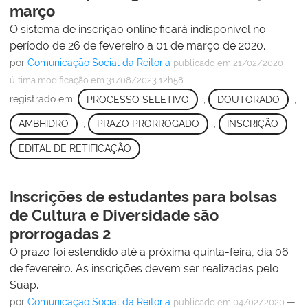
março
O sistema de inscrição online ficará indisponível no
período de 26 de fevereiro a 01 de março de 2020.
por
Comunicação Social da Reitoria
—
publicado
em 21/02/2020
última modificação
em 31/08/2023 12h58
registrado em:
PROCESSO SELETIVO
,
DOUTORADO
,
AMBHIDRO
,
PRAZO PRORROGADO
,
INSCRIÇÃO
,
EDITAL DE RETIFICAÇÃO
Inscrições de estudantes para bolsas
de Cultura e Diversidade são
prorrogadas 2
O prazo foi estendido até a próxima quinta-feira, dia 06
de fevereiro. As inscrições devem ser realizadas pelo
Suap.
por
Comunicação Social da Reitoria
—
publicado
em 04/02/2020