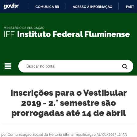
COMUNICA BR
ACESSO À INFORMAÇÃO
PARTI
IR
PARA
O
MINISTÉRIO DA EDUCAÇÃO
IFF
Instituto Federal Fluminense
CONTEÚDO
Buscar no portal
Buscar no portal
Inscrições para o Vestibular
2019 - 2.° semestre são
prorrogadas até 14 de abril
por
Comunicação Social da Reitoria
última modificação
31/08/2023 12h53