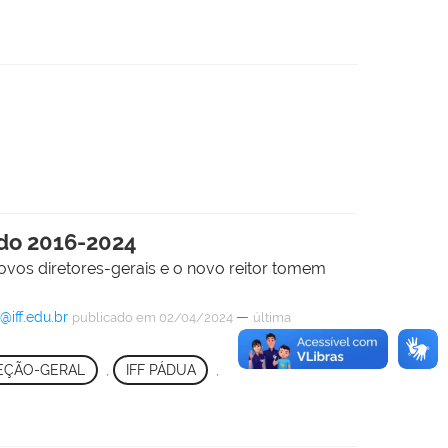
odo 2016-2024
novos diretores-gerais e o novo reitor tomem
iff.edu.br
—
publicado
em 02/04/2024
última
EÇÃO-GERAL
,
IFF PÁDUA
,