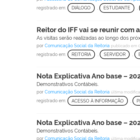
registrado em:
DIÁLOGO
,
ESTUDANTE
,
Reitor do IFF vai se reunir co
As visitas serão realizadas ao longo dos pr
por
Comunicação Social da Reitoria
publicado
em 
registrado em:
REITORIA
,
SERVIDOR
,
Nota Explicativa Ano base – 202
Demonstrativos Contábeis.
por
Comunicação Social da Reitoria
última modific
registrado em:
ACESSO À INFORMAÇÃO
,
P
Nota Explicativa Ano base – 2024
Demonstrativos Contábeis.
por
Comunicação Social da Reitoria
última modific