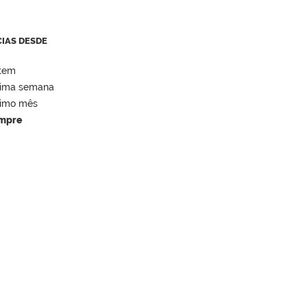
CIAS DESDE
tem
tima semana
timo mês
mpre