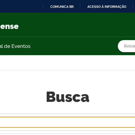
COMUNICA BR
ACESSO À INFORMAÇÃO
IR
PARA
nense
O
CONTEÚDO
Busca
Busca
al de Eventos
Busca