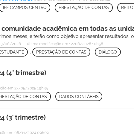
IFF CAMPOS CENTRO
,
PRESTAÇÃO DE CONTAS
,
REITO
m a comunidade acadêmica em todas as unida
óximos meses, e terão como objetivo apresentar resultados, 
—
03/06/2026
última modificação
em 12/06/2026 10h56
ESTUDANTE
,
PRESTAÇÃO DE CONTAS
,
DIÁLOGO
4 (4° trimestre)
ação
em 23/05/2025 19h35
RESTAÇÃO DE CONTAS
,
DADOS CONTÁBEIS
 (3° trimestre)
ação
em 08/11/2024 09h59