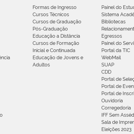
Formas de Ingresso
Painel do Estu
Cursos Técnicos
Sistema Acad
Cursos de Graduação
Bibliotecas
Pós-Graduação
Relacionamen
Educação a Distância
Egressos
Cursos de Formação
Painel do Serv
Inicial e Continuada
Portal da TIC
ência
Educação de Jovens e
WebMail
Adultos
SUAP
CDD
Portal de Sele
Portal de Even
Portal de Insc
Ouvidoria
Corregedoria
ão
IFF Sem Asséd
Sala de Impren
Eleições 2023