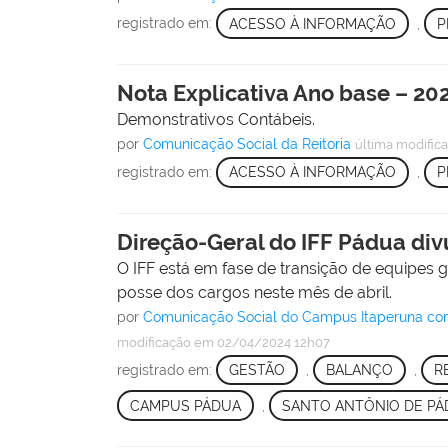
registrado em:
ACESSO À INFORMAÇÃO
,
P
Nota Explicativa Ano base – 2024
Demonstrativos Contábeis.
por
Comunicação Social da Reitoria
última modific
registrado em:
ACESSO À INFORMAÇÃO
,
P
Direção-Geral do IFF Pádua di
O IFF está em fase de transição de equipes g
posse dos cargos neste mês de abril.
por
Comunicação Social do Campus Itaperuna com
modificação
em 02/04/2024 12h07
registrado em:
GESTÃO
,
BALANÇO
,
R
CAMPUS PÁDUA
,
SANTO ANTÔNIO DE PÁ