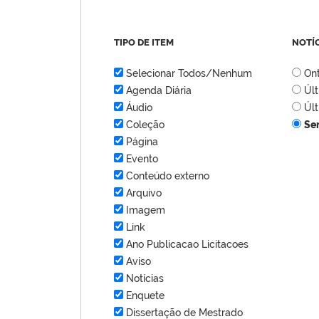
TIPO DE ITEM
NOTÍ
Selecionar Todos/Nenhum
On
Agenda Diária
Úl
Áudio
Úl
Coleção
Se
Página
Evento
Conteúdo externo
Arquivo
Imagem
Link
Ano Publicacao Licitacoes
Aviso
Notícias
Enquete
Dissertação de Mestrado