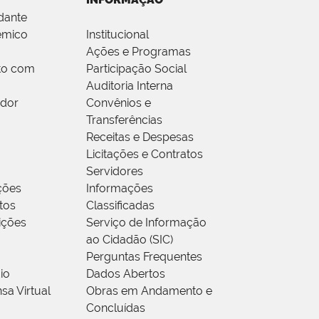
dante
êmico
Institucional
Ações e Programas
to com
Participação Social
Auditoria Interna
idor
Convênios e
Transferências
Receitas e Despesas
Licitações e Contratos
Servidores
ções
Informações
tos
Classificadas
rições
Serviço de Informação
ao Cidadão (SIC)
Perguntas Frequentes
io
Dados Abertos
sa Virtual
Obras em Andamento e
Concluídas