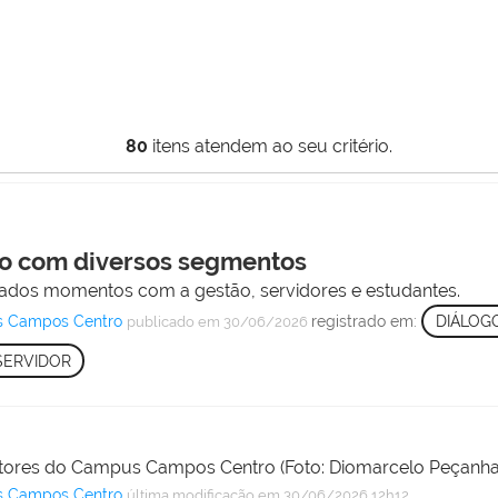
80
itens atendem ao seu critério.
ro com diversos segmentos
os momentos com a gestão, servidores e estudantes.
s Campos Centro
registrado em:
DIÁLOG
publicado
em 30/06/2026
SERVIDOR
estores do Campus Campos Centro (Foto: Diomarcelo Peçanh
s Campos Centro
última modificação
em 30/06/2026 12h12