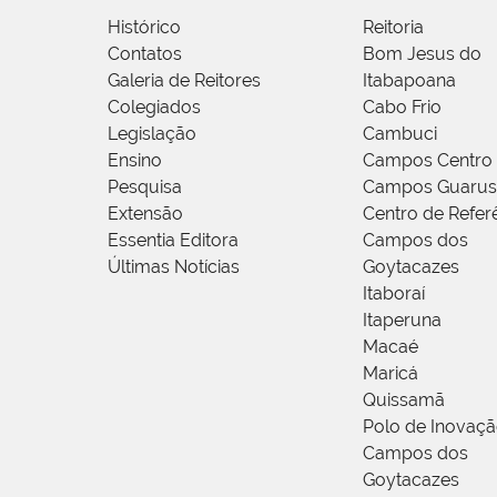
Histórico
Reitoria
Contatos
Bom Jesus do
Galeria de Reitores
Itabapoana
Colegiados
Cabo Frio
Legislação
Cambuci
Ensino
Campos Centro
Pesquisa
Campos Guarus
Extensão
Centro de Refer
Essentia Editora
Campos dos
Últimas Notícias
Goytacazes
Itaboraí
Itaperuna
Macaé
Maricá
Quissamã
Polo de Inovaç
Campos dos
Goytacazes