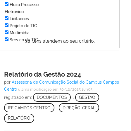
Fluxo Processo
Eletronico
Licitacoes
Projeto de TIC
Multimídia
Servico de TIC
30
itens atendem ao seu critério.
Relatório da Gestão 2024
por
Assessoria de Comunicação Social do Campus Campos
Centro
última modificação
em 30/12/2025 18h05
registrado em:
DOCUMENTOS
,
GESTÃO
,
IFF CAMPOS CENTRO
,
DIREÇÃO-GERAL
,
RELATÓRIO