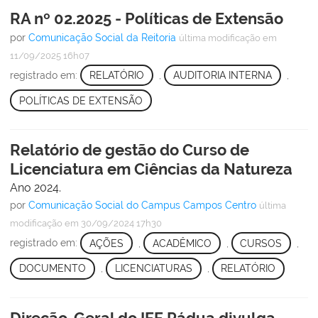
RA nº 02.2025 - Políticas de Extensão
por
Comunicação Social da Reitoria
última modificação
em
11/09/2025 16h07
registrado em:
RELATÓRIO
,
AUDITORIA INTERNA
,
POLÍTICAS DE EXTENSÃO
Relatório de gestão do Curso de
Licenciatura em Ciências da Natureza
Ano 2024.
por
Comunicação Social do Campus Campos Centro
última
modificação
em 30/09/2024 17h30
registrado em:
AÇÕES
,
ACADÊMICO
,
CURSOS
,
DOCUMENTO
,
LICENCIATURAS
,
RELATÓRIO
Direção-Geral do IFF Pádua divulga