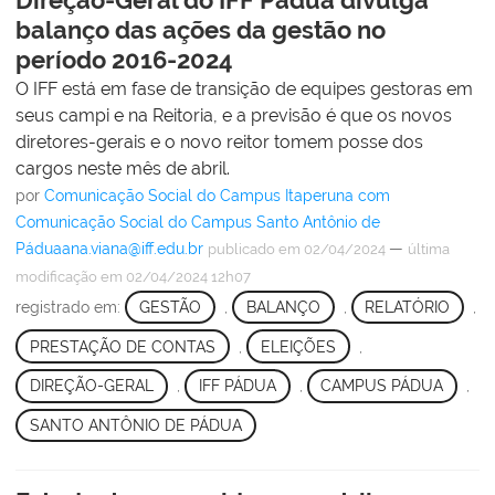
balanço das ações da gestão no
período 2016-2024
O IFF está em fase de transição de equipes gestoras em
seus campi e na Reitoria, e a previsão é que os novos
diretores-gerais e o novo reitor tomem posse dos
cargos neste mês de abril.
por
Comunicação Social do Campus Itaperuna com
Comunicação Social do Campus Santo Antônio de
Páduaana.viana@iff.edu.br
—
publicado
em 02/04/2024
última
modificação
em 02/04/2024 12h07
registrado em:
GESTÃO
,
BALANÇO
,
RELATÓRIO
,
PRESTAÇÃO DE CONTAS
,
ELEIÇÕES
,
DIREÇÃO-GERAL
,
IFF PÁDUA
,
CAMPUS PÁDUA
,
SANTO ANTÔNIO DE PÁDUA