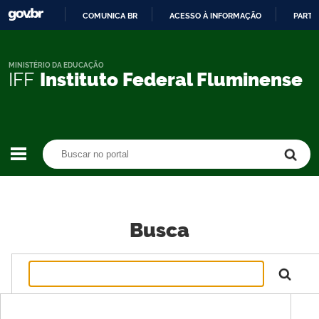
COMUNICA BR
ACESSO À INFORMAÇÃO
PARTI
IR
PARA
O
MINISTÉRIO DA EDUCAÇÃO
IFF
Instituto Federal Fluminense
CONTEÚDO
Buscar no portal
Buscar no portal
Busca