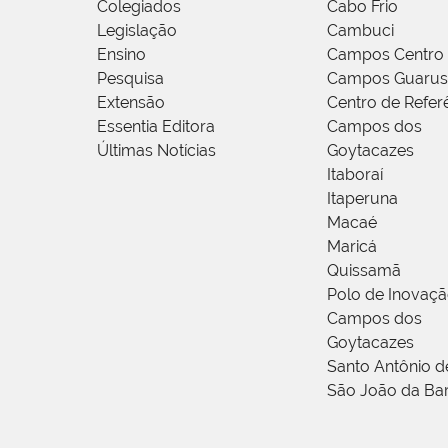
Colegiados
Cabo Frio
Legislação
Cambuci
Ensino
Campos Centro
Pesquisa
Campos Guarus
Extensão
Centro de Refer
Essentia Editora
Campos dos
Últimas Notícias
Goytacazes
Itaboraí
Itaperuna
Macaé
Maricá
Quissamã
Polo de Inovaç
Campos dos
Goytacazes
Santo Antônio 
São João da Ba