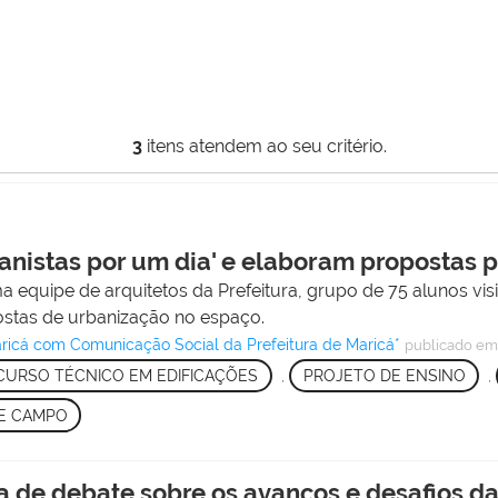
3
itens atendem ao seu critério.
banistas por um dia' e elaboram propostas 
equipe de arquitetos da Prefeitura, grupo de 75 alunos vis
ostas de urbanização no espaço.
cá com Comunicação Social da Prefeitura de Maricá*
publicado
em
CURSO TÉCNICO EM EDIFICAÇÕES
,
PROJETO DE ENSINO
,
E CAMPO
a de debate sobre os avanços e desafios da