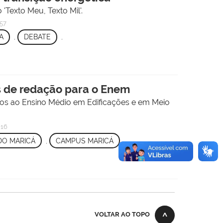
'Texto Meu, Texto Mil'.
57
A
,
DEBATE
,
as de redação para o Enem
ados ao Ensino Médio em Edificações e em Meio
h16
O MARICÁ
,
CAMPUS MARICÁ
,
VOLTAR AO TOPO