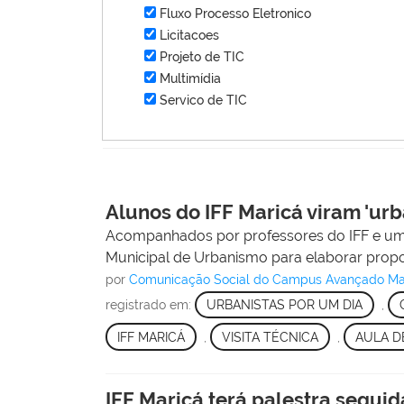
Fluxo Processo Eletronico
Licitacoes
Projeto de TIC
Multimídia
Servico de TIC
Alunos do IFF Maricá viram 'ur
Acompanhados por professores do IFF e uma 
Municipal de Urbanismo para elaborar prop
por
Comunicação Social do Campus Avançado Mari
registrado em:
URBANISTAS POR UM DIA
,
IFF MARICÁ
,
VISITA TÉCNICA
,
AULA D
IFF Maricá terá palestra seguid