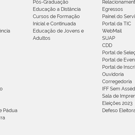
Pós-Graduação
Relacionamen
Educação a Distância
Egressos
Cursos de Formação
Painel do Serv
Inicial e Continuada
Portal da TIC
ência
Educação de Jovens e
WebMail
Adultos
SUAP
CDD
Portal de Sele
Portal de Even
Portal de Insc
Ouvidoria
Corregedoria
ão
IFF Sem Asséd
Sala de Impren
Eleições 2023
de Pádua
Defeso Eleitor
rra