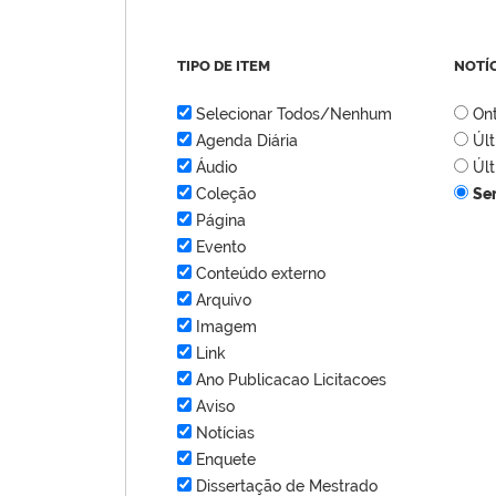
TIPO DE ITEM
NOTÍ
Selecionar Todos/Nenhum
On
Agenda Diária
Úl
Áudio
Úl
Coleção
Se
Página
Evento
Conteúdo externo
Arquivo
Imagem
Link
Ano Publicacao Licitacoes
Aviso
Notícias
Enquete
Dissertação de Mestrado