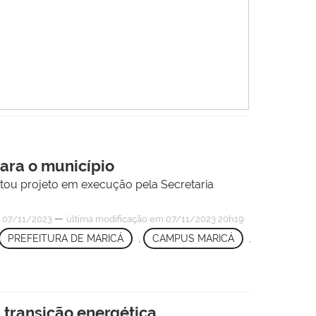
para o município
itou projeto em execução pela Secretaria
—
 07/11/2023
última modificação
em 07/11/2023 20h19
PREFEITURA DE MARICÁ
,
CAMPUS MARICÁ
,
 transição energética