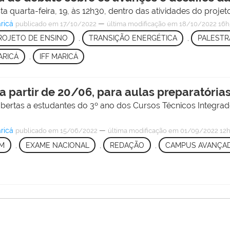
 quarta-feira, 19, às 12h30, dentro das atividades do projeto 
ricá
—
publicado
em 17/10/2022
última modificação
em 18/10/2022 16h
ROJETO DE ENSINO
,
TRANSIÇÃO ENERGÉTICA
,
PALESTR
ARICÁ
,
IFF MARICÁ
 a partir de 20/06, para aulas preparatóri
 abertas a estudantes do 3º ano dos Cursos Técnicos Integr
ricá
—
publicado
em 15/06/2022
última modificação
em 01/09/2022 12
M
,
EXAME NACIONAL
,
REDAÇÃO
,
CAMPUS AVANÇAD