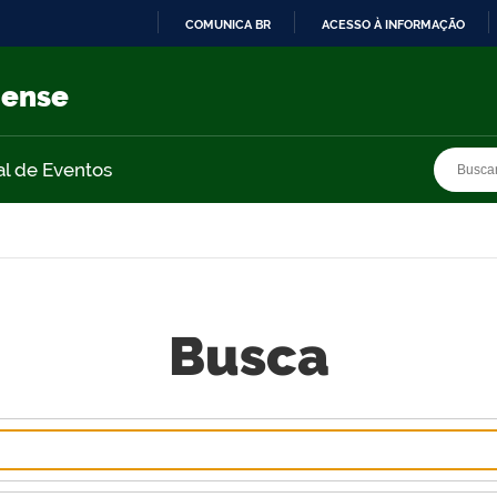
COMUNICA BR
ACESSO À INFORMAÇÃO
IR
PARA
nense
O
CONTEÚDO
Busca
Busca
al de Eventos
Busca