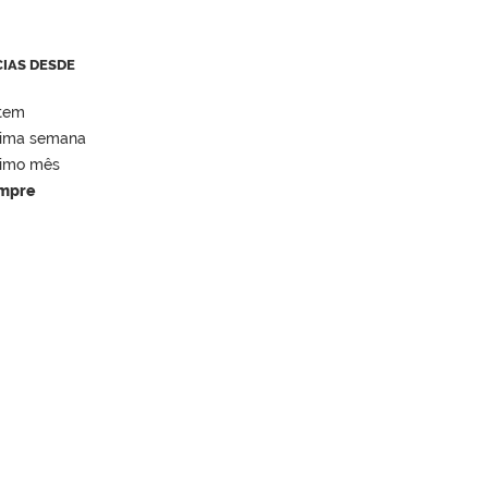
CIAS DESDE
tem
tima semana
timo mês
mpre