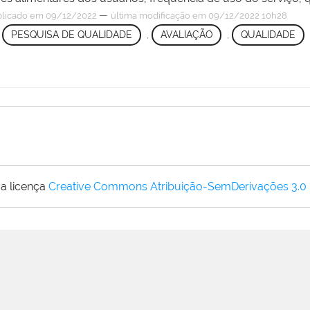
—
licado
em 09/12/2022
última modificação
em 09/12/2022 10h28
,
PESQUISA DE QUALIDADE
,
AVALIAÇÃO
,
QUALIDADE
a licença
Creative Commons Atribuição-SemDerivações 3.0