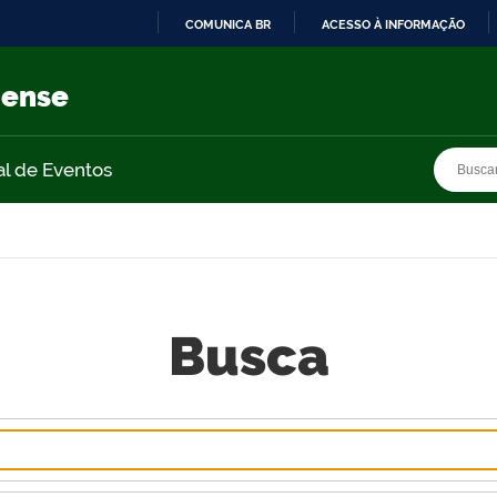
COMUNICA BR
ACESSO À INFORMAÇÃO
IR
PARA
nense
O
CONTEÚDO
Busca
Busca
al de Eventos
Busca