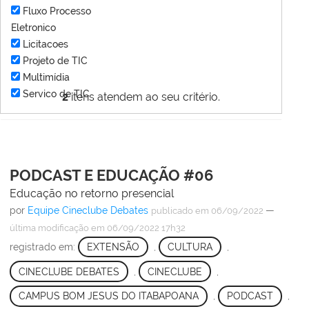
Fluxo Processo
Eletronico
Licitacoes
Projeto de TIC
Multimídia
Servico de TIC
2
itens atendem ao seu critério.
PODCAST E EDUCAÇÃO #06
Educação no retorno presencial
por
Equipe Cineclube Debates
—
publicado
em 06/09/2022
última modificação
em 06/09/2022 17h32
registrado em:
EXTENSÃO
,
CULTURA
,
CINECLUBE DEBATES
,
CINECLUBE
,
CAMPUS BOM JESUS DO ITABAPOANA
,
PODCAST
,