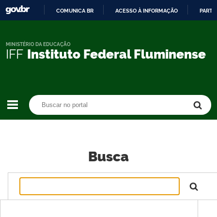
COMUNICA BR
ACESSO À INFORMAÇÃO
PARTI
IR
PARA
O
MINISTÉRIO DA EDUCAÇÃO
IFF
Instituto Federal Fluminense
CONTEÚDO
Buscar no portal
Buscar no portal
Busca