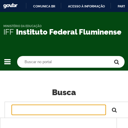
COMUNICA BR
ACESSO À INFORMAÇÃO
PARTI
IR
PARA
O
MINISTÉRIO DA EDUCAÇÃO
IFF
Instituto Federal Fluminense
CONTEÚDO
Buscar no portal
Buscar no portal
Busca