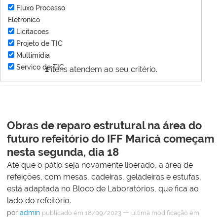
Fluxo Processo
Eletronico
Licitacoes
Projeto de TIC
Multimídia
Servico de TIC
1
itens atendem ao seu critério.
Obras de reparo estrutural na área do
futuro refeitório do IFF Maricá começam
nesta segunda, dia 18
Até que o pátio seja novamente liberado, a área de
refeições, com mesas, cadeiras, geladeiras e estufas,
está adaptada no Bloco de Laboratórios, que fica ao
lado do refeitório.
por
admin
—
publicado
em 18/09/2023
última modificação
em