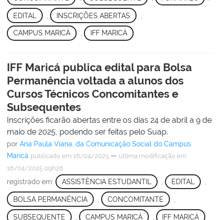
EDITAL
,
INSCRIÇÕES ABERTAS
,
CAMPUS MARICÁ
,
IFF MARICÁ
IFF Maricá publica edital para Bolsa
Permanência voltada a alunos dos
Cursos Técnicos Concomitantes e
Subsequentes
Inscrições ficarão abertas entre os dias 24 de abril a 9 de
maio de 2025, podendo ser feitas pelo Suap.
por
Ana Paula Viana, da Comunicação Social do Campus
Maricá
—
publicado
em 16/04/2025
última modificação
em
16/04/2025 09h28
registrado em:
ASSISTÊNCIA ESTUDANTIL
,
EDITAL
,
BOLSA PERMANÊNCIA
,
CONCOMITANTE
,
SUBSEQUENTE
,
CAMPUS MARICÁ
,
IFF MARICÁ