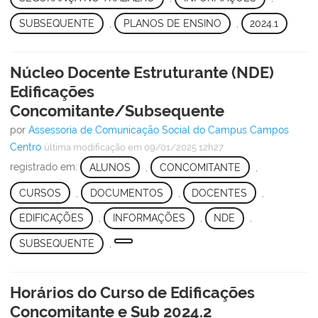
SUBSEQUENTE
,
PLANOS DE ENSINO
,
2024.1
Núcleo Docente Estruturante (NDE)
Edificações
Concomitante/Subsequente
por
Assessoria de Comunicação Social do Campus Campos
Centro
última modificação
em 09/01/2025 12h27
registrado em:
ALUNOS
,
CONCOMITANTE
,
CURSOS
,
DOCUMENTOS
,
DOCENTES
,
EDIFICAÇÕES
,
INFORMAÇÕES
,
NDE
,
SUBSEQUENTE
,
Horários do Curso de Edificações
Concomitante e Sub 2024.2