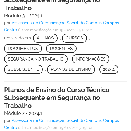
Trabalho
Módulo 3 - 2024.1
por
Assessoria de Comunicação Social do Campus Campos
Centro
última modificação
em 19/02/2025 10h16
registrado em:
ALUNOS
,
CURSOS
,
DOCUMENTOS
,
DOCENTES
,
SEGURANÇA NO TRABALHO
,
INFORMAÇÕES
,
SUBSEQUENTE
,
PLANOS DE ENSINO
,
2024.1
Planos de Ensino do Curso Técnico
Subsequente em Segurança no
Trabalho
Módulo 2 - 2024.1
por
Assessoria de Comunicação Social do Campus Campos
Centro
última modificação
em 19/02/2025 09h41