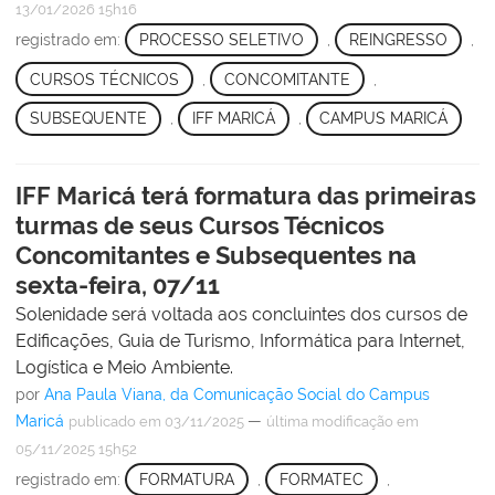
13/01/2026 15h16
registrado em:
PROCESSO SELETIVO
,
REINGRESSO
,
CURSOS TÉCNICOS
,
CONCOMITANTE
,
SUBSEQUENTE
,
IFF MARICÁ
,
CAMPUS MARICÁ
IFF Maricá terá formatura das primeiras
turmas de seus Cursos Técnicos
Concomitantes e Subsequentes na
sexta-feira, 07/11
Solenidade será voltada aos concluintes dos cursos de
Edificações, Guia de Turismo, Informática para Internet,
Logística e Meio Ambiente.
por
Ana Paula Viana, da Comunicação Social do Campus
Maricá
—
publicado
em 03/11/2025
última modificação
em
05/11/2025 15h52
registrado em:
FORMATURA
,
FORMATEC
,