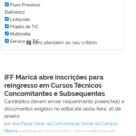
Fluxo Processo
Eletronico
Licitacoes
Projeto de TIC
Multimídia
Servico de TIC
14
itens atendem ao seu critério.
IFF Maricá abre inscrições para
reingresso em Cursos Técnicos
Concomitantes e Subsequentes
Candidatos devem enviar requerimento preenchido e
documentos exigidos no edital até sexta-feira, 16 de
janeiro.
por
Ana Paula Viana, da Comunicação Social do Campus
Maricá
—
publicado
em 12/01/2026
última modificação
em