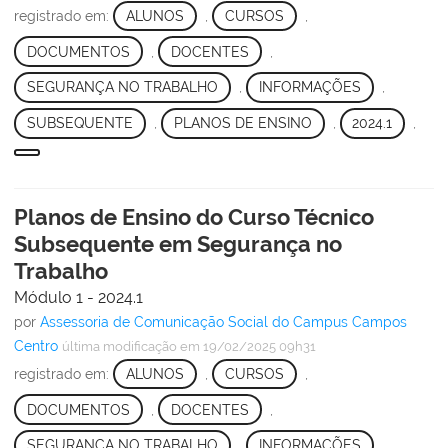
registrado em:
ALUNOS
,
CURSOS
,
DOCUMENTOS
,
DOCENTES
,
SEGURANÇA NO TRABALHO
,
INFORMAÇÕES
,
SUBSEQUENTE
,
PLANOS DE ENSINO
,
2024.1
,
Planos de Ensino do Curso Técnico
Subsequente em Segurança no
Trabalho
Módulo 1 - 2024.1
por
Assessoria de Comunicação Social do Campus Campos
Centro
última modificação
em 19/02/2025 09h31
registrado em:
ALUNOS
,
CURSOS
,
DOCUMENTOS
,
DOCENTES
,
SEGURANÇA NO TRABALHO
,
INFORMAÇÕES
,