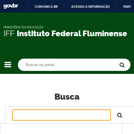
COMUNICA BR
ACESSO À INFORMAÇÃO
PARTI
IR
PARA
O
MINISTÉRIO DA EDUCAÇÃO
IFF
Instituto Federal Fluminense
CONTEÚDO
Buscar no portal
Buscar no portal
Busca