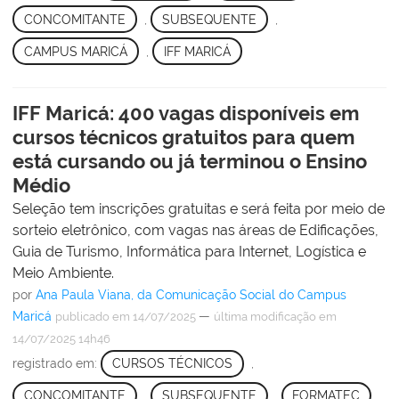
CONCOMITANTE
,
SUBSEQUENTE
,
CAMPUS MARICÁ
,
IFF MARICÁ
IFF Maricá: 400 vagas disponíveis em
cursos técnicos gratuitos para quem
está cursando ou já terminou o Ensino
Médio
Seleção tem inscrições gratuitas e será feita por meio de
sorteio eletrônico, com vagas nas áreas de Edificações,
Guia de Turismo, Informática para Internet, Logística e
Meio Ambiente.
por
Ana Paula Viana, da Comunicação Social do Campus
Maricá
—
publicado
em 14/07/2025
última modificação
em
14/07/2025 14h46
registrado em:
CURSOS TÉCNICOS
,
CONCOMITANTE
,
SUBSEQUENTE
,
FORMATEC
,