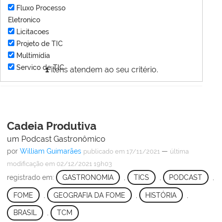
Fluxo Processo
Eletronico
Licitacoes
Projeto de TIC
Multimídia
Servico de TIC
1
itens atendem ao seu critério.
Cadeia Produtiva
um Podcast Gastronômico
por
William Guimarães
—
publicado
em 17/11/2021
última
modificação
em 02/12/2021 19h03
registrado em:
GASTRONOMIA
,
TICS
,
PODCAST
,
FOME
,
GEOGRAFIA DA FOME
,
HISTÓRIA
,
BRASIL
,
TCM