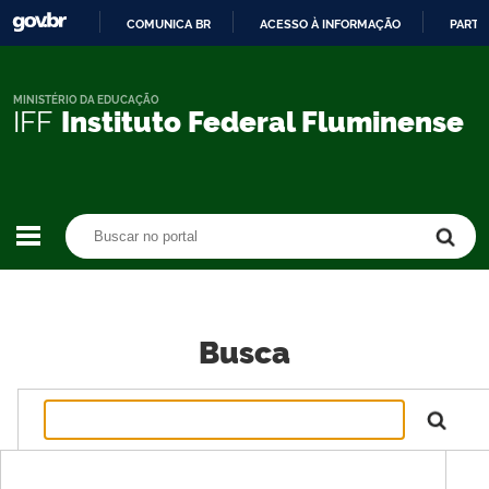
COMUNICA BR
ACESSO À INFORMAÇÃO
PARTI
IR
PARA
O
MINISTÉRIO DA EDUCAÇÃO
IFF
Instituto Federal Fluminense
CONTEÚDO
Buscar no portal
Buscar no portal
Busca