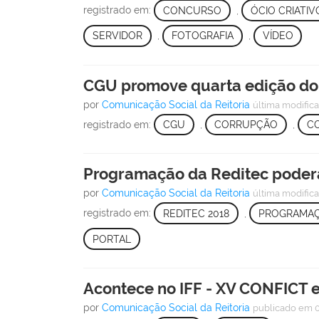
registrado em:
CONCURSO
,
ÓCIO CRIATIV
SERVIDOR
,
FOTOGRAFIA
,
VÍDEO
CGU promove quarta edição do 
por
Comunicação Social da Reitoria
última modific
registrado em:
CGU
,
CORRUPÇÃO
,
C
Programação da Reditec poderá
por
Comunicação Social da Reitoria
última modific
registrado em:
REDITEC 2018
,
PROGRAMA
PORTAL
Acontece no IFF - XV CONFICT 
por
Comunicação Social da Reitoria
publicado
em 0