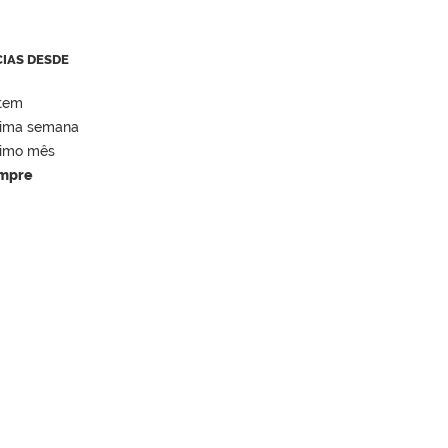
CIAS DESDE
tem
tima semana
timo mês
mpre