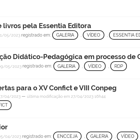
 livros pela Essentia Editora
registrado em:
GALERIA
,
VÍDEO
,
ESSENTIA E
1/05/2023
ção Didático-Pedagógica em processo de 
registrado em:
GALERIA
,
VÍDEO
,
RDP
09/05/2023
bertas para o XV Confict e VIII Conpeg
—
7/04/2023
última modificação
em 27/04/2023 16h44
ICT
ior
registrado em:
ENCCEJA
,
GALERIA
,
VÍDEO
5/04/2023