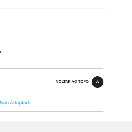
»
VOLTAR AO TOPO
 Não Adaptada
.