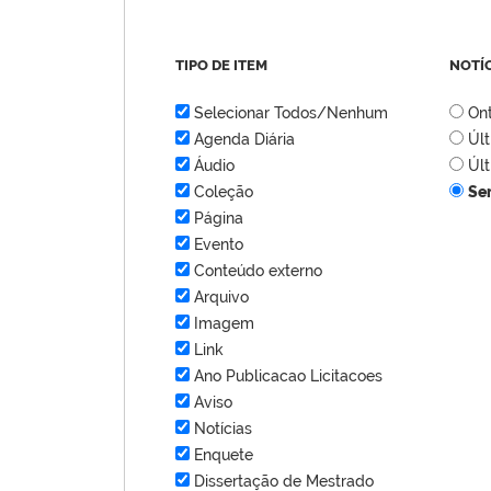
TIPO DE ITEM
NOTÍ
Selecionar Todos/Nenhum
On
Agenda Diária
Úl
Áudio
Úl
Coleção
Se
Página
Evento
Conteúdo externo
Arquivo
Imagem
Link
Ano Publicacao Licitacoes
Aviso
Notícias
Enquete
Dissertação de Mestrado