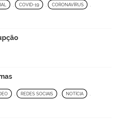
IAL
,
COVID-19
,
CORONAVÍRUS
,
rupção
rmas
DEO
,
REDES SOCIAIS
,
NOTÍCIA
,