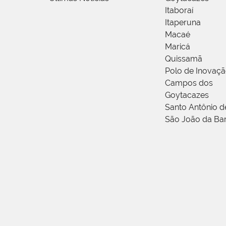
Itaboraí
Itaperuna
Macaé
Maricá
Quissamã
Polo de Inovaç
Campos dos
Goytacazes
Santo Antônio 
São João da Ba