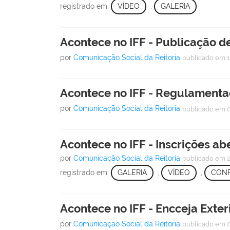
registrado em:
VÍDEO
,
GALERIA
Acontece no IFF - Publicação de
por
Comunicação Social da Reitoria
publicado
em 1
Acontece no IFF - Regulamenta
por
Comunicação Social da Reitoria
publicado
em 
Acontece no IFF - Inscrições a
por
Comunicação Social da Reitoria
publicado
em 2
registrado em:
GALERIA
,
VÍDEO
,
CONF
Acontece no IFF - Encceja Exter
por
Comunicação Social da Reitoria
publicado
em 0