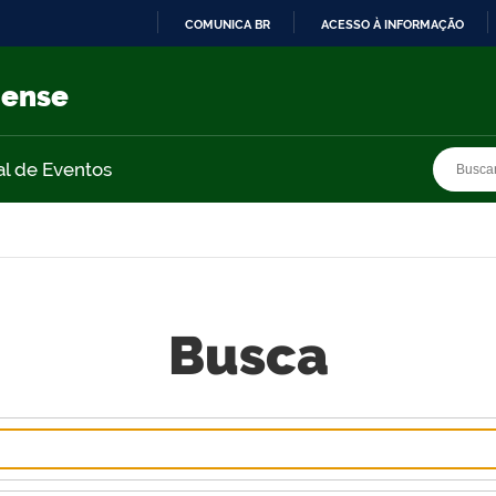
COMUNICA BR
ACESSO À INFORMAÇÃO
IR
PARA
nense
O
CONTEÚDO
Busca
Busca
al de Eventos
Busca