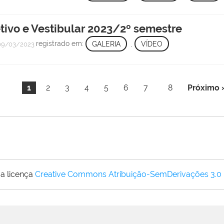
etivo e Vestibular 2023/2º semestre
registrado em:
GALERIA
,
VÍDEO
09/03/2023
1
2
3
4
5
6
7
8
Próximo 
a licença
Creative Commons Atribuição-SemDerivações 3.0