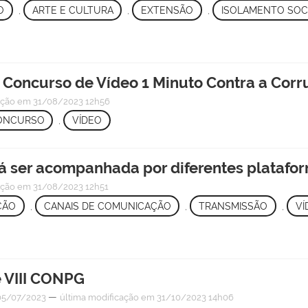
O
,
ARTE E CULTURA
,
EXTENSÃO
,
ISOLAMENTO SOC
Concurso de Vídeo 1 Minuto Contra a Cor
ação
em 31/08/2023 12h56
ONCURSO
,
VÍDEO
 ser acompanhada por diferentes platafo
ação
em 31/08/2023 12h51
ÇÃO
,
CANAIS DE COMUNICAÇÃO
,
TRANSMISSÃO
,
VÍ
e VIII CONPG
—
5/07/2023
última modificação
em 31/10/2023 14h06