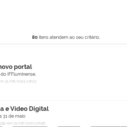
80
itens atendem ao seu critério.
novo portal
 do IFFluminense.
m 31/08/2023 13h23
a e Vídeo Digital
 a 31 de maio
ação
em 31/08/2023 12h58