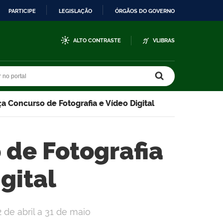
PARTICIPE
LEGISLAÇÃO
ÓRGÃOS DO GOVERNO
ALTO CONTRASTE
VLIBRAS
r no portal
r no portal
ça Concurso de Fotografia e Vídeo Digital
 de Fotografia
gital
 de abril a 31 de maio