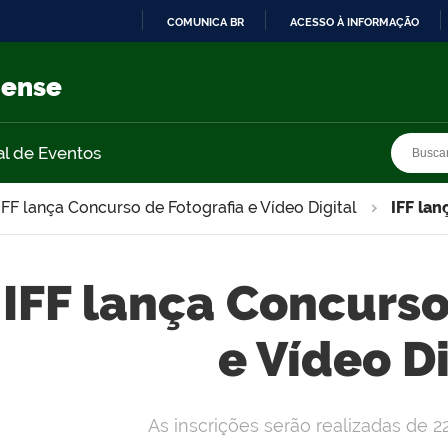
COMUNICA BR
ACESSO À INFORMAÇÃO
IR
PARA
nense
O
CONTEÚDO
Busca
Busca
al de Eventos
IFF lança Concurso de Fotografia e Vídeo Digital
IFF lan
IFF lança Concurso
e Vídeo Di
As inscrições serão realizadas de 22