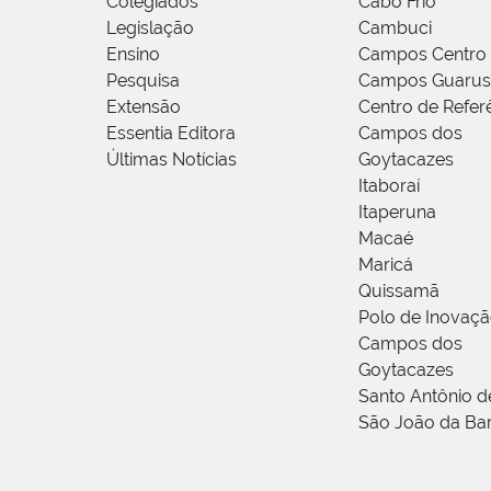
Colegiados
Cabo Frio
Legislação
Cambuci
Ensino
Campos Centro
Pesquisa
Campos Guarus
Extensão
Centro de Refer
Essentia Editora
Campos dos
Últimas Notícias
Goytacazes
Itaboraí
Itaperuna
Macaé
Maricá
Quissamã
Polo de Inovaç
Campos dos
Goytacazes
Santo Antônio 
São João da Ba