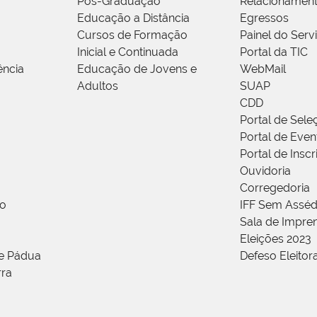
Pós-Graduação
Relacionamen
Educação a Distância
Egressos
Cursos de Formação
Painel do Serv
Inicial e Continuada
Portal da TIC
ência
Educação de Jovens e
WebMail
Adultos
SUAP
CDD
Portal de Sele
Portal de Even
Portal de Insc
Ouvidoria
Corregedoria
ão
IFF Sem Asséd
Sala de Impren
Eleições 2023
de Pádua
Defeso Eleitor
rra