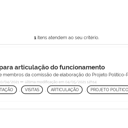
1
itens atendem ao seu critério.
 para articulação do funcionamento
 e membros da comissão de elaboração do Projeto Político-
—
0/04/2021
última modificação
em 04/05/2021 12h14
NTAÇÃO
,
VISITAS
,
ARTICULAÇÃO
,
PROJETO POLÍTIC