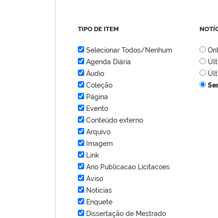
TIPO DE ITEM
NOTÍ
Selecionar Todos/Nenhum
On
Agenda Diária
Úl
Áudio
Úl
Coleção
Se
Página
Evento
Conteúdo externo
Arquivo
Imagem
Link
Ano Publicacao Licitacoes
Aviso
Notícias
Enquete
Dissertação de Mestrado