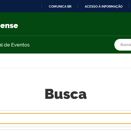
COMUNICA BR
ACESSO À INFORMAÇÃO
IR
PARA
nense
O
CONTEÚDO
Busca
Busca
al de Eventos
Busca