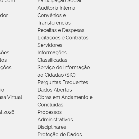
to com
Participação Social
Auditoria Interna
idor
Convênios e
Transferências
Receitas e Despesas
Licitações e Contratos
Servidores
ções
Informações
tos
Classificadas
rições
Serviço de Informação
ao Cidadão (SIC)
Perguntas Frequentes
io
Dados Abertos
sa Virtual
Obras em Andamento e
Concluídas
al 2026
Processos
Administrativos
Disciplinares
Proteção de Dados