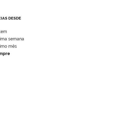
CIAS DESDE
tem
tima semana
timo mês
mpre