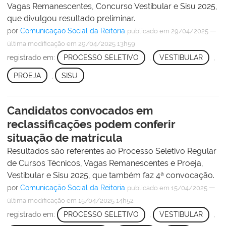
Vagas Remanescentes, Concurso Vestibular e Sisu 2025,
que divulgou resultado preliminar.
por
Comunicação Social da Reitoria
—
publicado
em 29/04/2025
última modificação
em 29/04/2025 13h59
registrado em:
PROCESSO SELETIVO
,
VESTIBULAR
,
PROEJA
,
SISU
Candidatos convocados em
reclassificações podem conferir
situação de matrícula
Resultados são referentes ao Processo Seletivo Regular
de Cursos Técnicos, Vagas Remanescentes e Proeja,
Vestibular e Sisu 2025, que também faz 4ª convocação.
por
Comunicação Social da Reitoria
—
publicado
em 15/04/2025
última modificação
em 15/04/2025 14h52
registrado em:
PROCESSO SELETIVO
,
VESTIBULAR
,