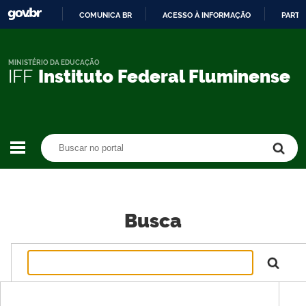
COMUNICA BR
ACESSO À INFORMAÇÃO
PARTI
IR
PARA
O
MINISTÉRIO DA EDUCAÇÃO
IFF
Instituto Federal Fluminense
CONTEÚDO
Buscar no portal
Buscar no portal
Busca