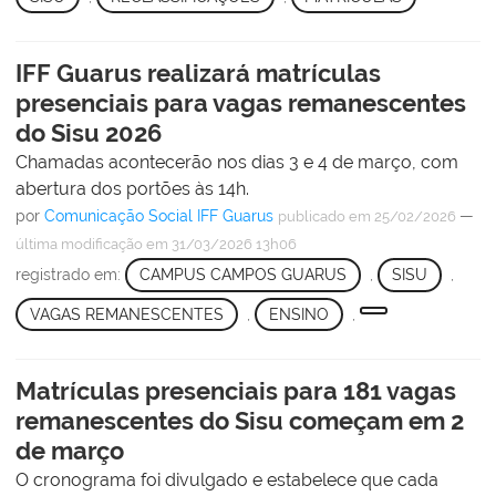
IFF Guarus realizará matrículas
presenciais para vagas remanescentes
do Sisu 2026
Chamadas acontecerão nos dias 3 e 4 de março, com
abertura dos portões às 14h.
por
Comunicação Social IFF Guarus
—
publicado
em 25/02/2026
última modificação
em 31/03/2026 13h06
registrado em:
CAMPUS CAMPOS GUARUS
,
SISU
,
VAGAS REMANESCENTES
,
ENSINO
,
Matrículas presenciais para 181 vagas
remanescentes do Sisu começam em 2
de março
O cronograma foi divulgado e estabelece que cada