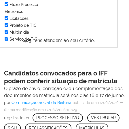
Fluxo Processo
Eletronico
Licitacoes
Projeto de TIC
Multimídia
Servico de TIC
405
itens atendem ao seu critério.
Candidatos convocados para o IFF
podem conferir situação de matrícula
O prazo de envio, correção e/ou complementação dos
documentos de matrícula será nos dias 16 e 17 de junho.
por
Comunicação Social da Reitoria
—
publicado
em 17/06/2026
última modificação
em 17/06/2026 10h29
registrado em:
PROCESSO SELETIVO
,
VESTIBULAR
,
SISU
,
RECLASSIFICAÇÕES
,
MATRÍCULAS