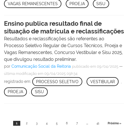
VAGAS REMANESCENTES
,
PROEJA
,
SISU
Ensino publica resultado final de
situação de matrícula e reclassificações
Resultados e reclassificações são referentes ao
Processo Seletivo Regular de Cursos Técnicos, Proeja e
Vagas Remanescentes, Concurso Vestibular e Sisu 2025,
que divulgou resultado preliminar.
por
Comunicação Social da Reitoria
—
publicado
em 09/04/2025
última modificação
em 09/04/2025 09h34
registrado em:
PROCESSO SELETIVO
,
VESTIBULAR
,
PROEJA
,
SISU
1
2
3
4
5
6
7
...
41
Próximo »