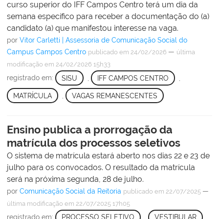
curso superior do IFF Campos Centro terá um dia da
semana específico para receber a documentação do (a)
candidato (a) que manifestou interesse na vaga.
por
Vitor Carletti | Assessoria de Comunicação Social do
Campus Campos Centro
—
publicado
em 24/02/2026
última
modificação
em 24/02/2026 15h33
registrado em:
SISU
,
IFF CAMPOS CENTRO
,
MATRÍCULA
,
VAGAS REMANESCENTES
Ensino publica a prorrogação da
matrícula dos processos seletivos
O sistema de matrícula estará aberto nos dias 22 e 23 de
julho para os convocados. O resultado da matrícula
será na próxima segunda, 28 de julho.
por
Comunicação Social da Reitoria
—
publicado
em 22/07/2025
última modificação
em 22/07/2025 17h05
registrado em:
PROCESSO SELETIVO
,
VESTIBULAR
,