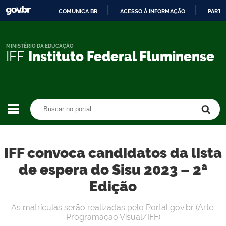
COMUNICA BR
ACESSO À INFORMAÇÃO
PARTI
IR
PARA
O
MINISTÉRIO DA EDUCAÇÃO
IFF
Instituto Federal Fluminense
CONTEÚDO
Buscar no portal
Buscar no portal
IFF convoca candidatos da lista
de espera do Sisu 2023 – 2ª
Edição
As matrículas serão realizadas pelo Portal gov.br (Arte:
Programação Visual/IFF)