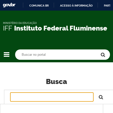
COMUNICA BR
ACESSO À INFORMAÇÃO
PARTI
IR
PARA
O
MINISTÉRIO DA EDUCAÇÃO
IFF
Instituto Federal Fluminense
CONTEÚDO
Buscar no portal
Buscar no portal
Busca