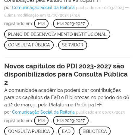
contribuições pela Plataforma Participa IFF.
por
Comunicação Social da Reitoria
—
publicado
em 10/03/2023
última modificação
em 31/08/2023 13h15
registrado em:
PDI
,
PDI 2023-2027
,
PLANO DE DESENVOLVIMENTO INSTITUCIONAL
,
CONSULTA PÚBLICA
,
SERVIDOR
Novos capítulos do PDI 2023-2027 são
disponibilizados para Consulta Pública
2
A comunidade acadêmica poderá dar contribuições
para os capítulos da EaD e Bibliotecas no período de 06
a 12 de março, pela Plataforma Participa IFF.
por
Comunicação Social da Reitoria
publicado
em 06/03/2023
registrado em:
PDI
,
PDI 2023-2027
,
CONSULTA PÚBLICA
,
EAD
,
BIBLIOTECA