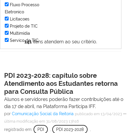
Fluxo Processo
Eletronico
Licitacoes
Projeto de TIC
Multimídia
Servico de TIC
141
itens atendem ao seu critério.
PDI 2023-2028: capítulo sobre
Atendimento aos Estudantes retorna
para Consulta Pública
Alunos e servidores poderão fazer contribuições até o
dia 17 de abril, na Plataforma Participa IFF.
por
Comunicação Social da Reitoria
—
publicado
em 13/04/2023
última modificação
em 31/08/2023 13h16
registrado em:
PDI
,
PDI 2023-2028
,