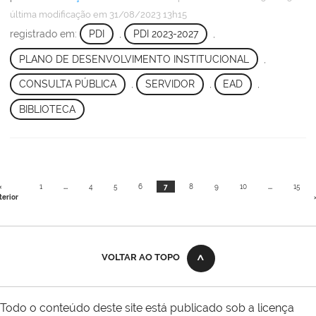
última modificação
em 31/08/2023 13h15
registrado em:
PDI
,
PDI 2023-2027
,
PLANO DE DESENVOLVIMENTO INSTITUCIONAL
,
CONSULTA PÚBLICA
,
SERVIDOR
,
EAD
,
BIBLIOTECA
«
1
...
4
5
6
7
8
9
10
...
15
terior
VOLTAR AO TOPO
Todo o conteúdo deste site está publicado sob a licença