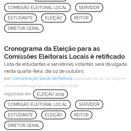
COMISSÃO ELEITORAL LOCAL
,
SERVIDOR
,
ESTUDANTE
,
ELEIÇÃO
,
REITOR
,
DIRETOR GERAL
Cronograma da Eleição para as
Comissões Eleitorais Locais é retificado
Lista de estudantes e servidores votantes será divulgada
nesta quarta-feira, dia 02 de outubro.
por
Comunicação Social da Reitoria
—
publicado
em 02/10/2019
última modificação
em 10/10/2023 12h58
registrado em:
ELEIÇÃO 2019
,
COMISSÃO ELEITORAL LOCAL
,
SERVIDOR
,
ESTUDANTE
,
ELEIÇÃO
,
REITOR
,
DIRETOR GERAL