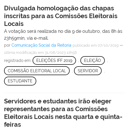
Divulgada homologação das chapas
inscritas para as Comissões Eleitorais
Locais
A votação será realizada no dia 9 de outubro, das 8h às
23h59min, via e-mail.
por
Comunicação Social da Reitoria
—
publicado
em 07/10/2019
última modificação
em 31/08/2023 12h56
registrado em:
ELEIÇÕES IFF 2019
,
ELEIÇÃO
,
COMISSÃO ELEITORAL LOCAL
,
SERVIDOR
,
ESTUDANTE
Servidores e estudantes irão eleger
representantes para as Comissões
Eleitorais Locais nesta quarta e quinta-
feiras