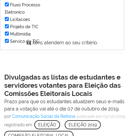
Fluxo Processo
Eletronico
Licitacoes
Projeto de TIC
Multimídia
Servico de TIC
14
itens atendem ao seu critério.
Divulgadas as listas de estudantes e
servidores votantes para Eleição das
Comissões Eleitorais Locais
Prazo para que os estudantes atualizem seus e-mails
para a votação vai até o dia 07 de outubro de 2019.
por
Comunicação Social da Reitoria
publicado
em 03/10/2019
registrado em:
ELEIÇÃO
,
ELEIÇÃO 2019
,
COMISSÃO ELEITORAL LOCAL