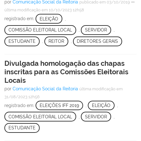
por
Comunicação Social da Reitoria
—
publicado
em 03/10/2019
última modificação
em 10/10/2023 12h58
registrado em:
ELEIÇÃO
,
COMISSÃO ELEITORAL LOCAL
,
SERVIDOR
,
ESTUDANTE
,
REITOR
,
DIRETORES GERAIS
Divulgada homologação das chapas
inscritas para as Comissões Eleitorais
Locais
por
Comunicação Social da Reitoria
última modificação
em
31/08/2023 12h56
registrado em:
ELEIÇÕES IFF 2019
,
ELEIÇÃO
,
COMISSÃO ELEITORAL LOCAL
,
SERVIDOR
,
ESTUDANTE