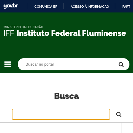
COMUNICA BR
ACESSO À INFORMAÇÃO
PARTI
IR
PARA
O
MINISTÉRIO DA EDUCAÇÃO
IFF
Instituto Federal Fluminense
CONTEÚDO
Buscar no portal
Buscar no portal
Busca