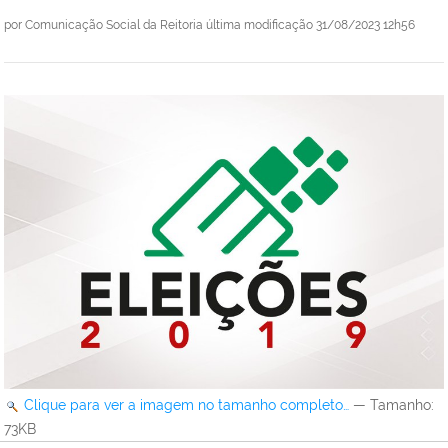
por
Comunicação Social da Reitoria
última modificação
31/08/2023 12h56
Clique para ver a imagem no tamanho completo…
—
Tamanho
:
73KB