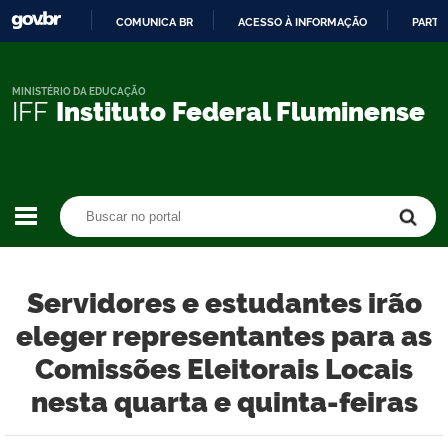
COMUNICA BR
ACESSO À INFORMAÇÃO
PARTI
IR
PARA
O
MINISTÉRIO DA EDUCAÇÃO
IFF
Instituto Federal Fluminense
CONTEÚDO
Buscar no portal
Buscar no portal
Servidores e estudantes irão
eleger representantes para as
Comissões Eleitorais Locais
nesta quarta e quinta-feiras