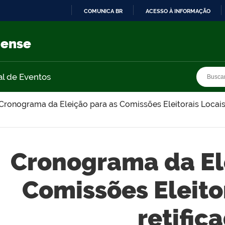
COMUNICA BR
ACESSO À INFORMAÇÃO
IR
PARA
nense
O
CONTEÚDO
Busca
Busca
al de Eventos
Cronograma da Eleição para as Comissões Eleitorais Locais 
Cronograma da El
Comissões Eleito
retific