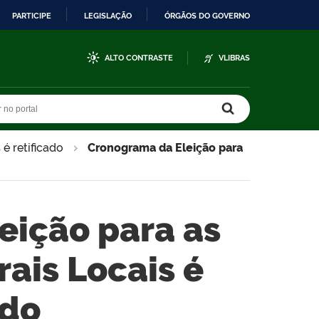
PARTICIPE
LEGISLAÇÃO
ÓRGÃOS DO GOVERNO
ALTO CONTRASTE
VLIBRAS
r no portal
r no portal
é retificado
Cronograma da Eleição para
eição para as
rais Locais é
ado