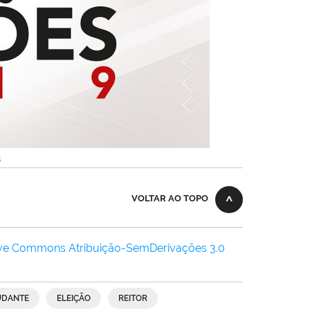
B
VOLTAR AO TOPO
ive Commons Atribuição-SemDerivações 3.0
UDANTE
ELEIÇÃO
REITOR