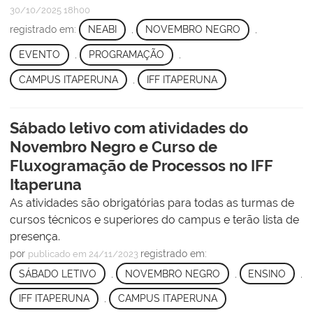
30/10/2025 18h00
registrado em:
NEABI
,
NOVEMBRO NEGRO
,
EVENTO
,
PROGRAMAÇÃO
,
CAMPUS ITAPERUNA
,
IFF ITAPERUNA
Sábado letivo com atividades do
Novembro Negro e Curso de
Fluxogramação de Processos no IFF
Itaperuna
As atividades são obrigatórias para todas as turmas de
cursos técnicos e superiores do campus e terão lista de
presença.
por
registrado em:
publicado
em 24/11/2023
SÁBADO LETIVO
,
NOVEMBRO NEGRO
,
ENSINO
,
IFF ITAPERUNA
,
CAMPUS ITAPERUNA