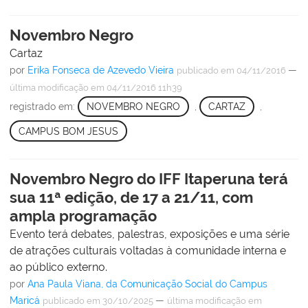
Novembro Negro
Cartaz
por
Erika Fonseca de Azevedo Vieira
—
publicado
em 04/11/2016
última modificação
em 04/11/2016 11h39
registrado em:
NOVEMBRO NEGRO
,
CARTAZ
,
CAMPUS BOM JESUS
Novembro Negro do IFF Itaperuna terá
sua 11ª edição, de 17 a 21/11, com
ampla programação
Evento terá debates, palestras, exposições e uma série
de atrações culturais voltadas à comunidade interna e
ao público externo.
por
Ana Paula Viana, da Comunicação Social do Campus
Maricá
—
publicado
em 30/10/2025
última modificação
em