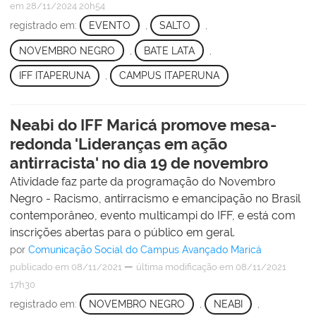
em 28/11/2024 20h54
registrado em:
EVENTO
,
SALTO
,
NOVEMBRO NEGRO
,
BATE LATA
,
IFF ITAPERUNA
,
CAMPUS ITAPERUNA
Neabi do IFF Maricá promove mesa-
redonda 'Lideranças em ação
antirracista' no dia 19 de novembro
Atividade faz parte da programação do Novembro
Negro - Racismo, antirracismo e emancipação no Brasil
contemporâneo, evento multicampi do IFF, e está com
inscrições abertas para o público em geral.
por
Comunicação Social do Campus Avançado Maricá
—
publicado
em 08/11/2021
última modificação
em 08/11/2021
17h30
registrado em:
NOVEMBRO NEGRO
,
NEABI
,