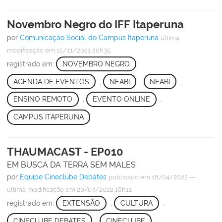
Novembro Negro do IFF Itaperuna
por
Comunicação Social do Campus Itaperuna
última
modificação
em 15/11/2021 20h35
registrado em:
NOVEMBRO NEGRO
,
AGENDA DE EVENTOS
,
NEABI
,
NEABI
,
ENSINO REMOTO
,
EVENTO ONLINE
,
CAMPUS ITAPERUNA
THAUMACAST - EP010
EM BUSCA DA TERRA SEM MALES
por
Equipe Cineclube Debates
—
publicado
em 18/04/2022
última modificação
em 20/04/2022 18h11
registrado em:
EXTENSÃO
,
CULTURA
,
CINECLUBE DEBATES
,
CINECLUBE
,