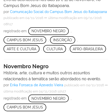
Campus Bom Jesus do Itabapoana.
por
Comunicação Social do Campus Bom Jesus do Itabapoana
—
publicado
em 04/11/2016
última modificação
em 09/11/2016
08h17
registrado em:
NOVEMBRO NEGRO
,
CAMPUS BOM JESUS
,
INSCRIÇÃO
,
ARTE E CULTURA
,
CULTURA
,
AFRO-BRASILEIRA
Novembro Negro
História, arte, cultura e muitos outros assuntos
relacionados à temática serão abordados no evento.
por
Erika Fonseca de Azevedo Vieira
—
publicado
em 04/11/2016
última modificação
em 04/11/2016 11h27
registrado em:
NOVEMBRO NEGRO
,
CAMPUS BOM JESUS