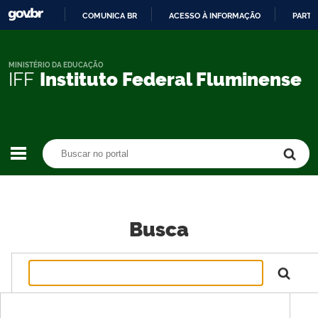
COMUNICA BR
ACESSO À INFORMAÇÃO
PARTI
IR
PARA
O
MINISTÉRIO DA EDUCAÇÃO
IFF
Instituto Federal Fluminense
CONTEÚDO
Buscar no portal
Buscar no portal
Busca