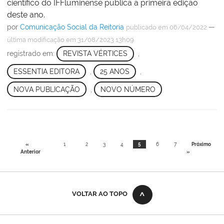
científico do IFFluminense publica a primeira edição
deste ano.
por
Comunicação Social da Reitoria
—
publicado
em 06/04/2022
última modificação
em 31/08/2023 13h09
registrado em:
REVISTA VÉRTICES
,
ESSENTIA EDITORA
,
25 ANOS
,
NOVA PUBLICAÇÃO
,
NOVO NÚMERO
«
1
2
3
4
5
6
7
Próximo
Anterior
»
VOLTAR AO TOPO