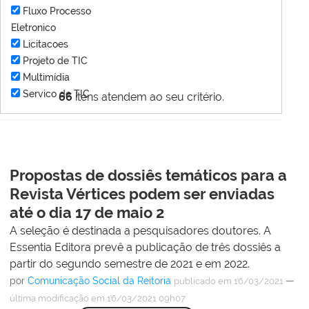
Fluxo Processo
Eletronico
Licitacoes
Projeto de TIC
Multimídia
Servico de TIC
66
itens atendem ao seu critério.
Propostas de dossiês temáticos para a
Revista Vértices podem ser enviadas
até o dia 17 de maio 2
A seleção é destinada a pesquisadores doutores. A
Essentia Editora prevê a publicação de três dossiês a
partir do segundo semestre de 2021 e em 2022.
por
Comunicação Social da Reitoria
—
publicado
em 16/03/2021
última modificação
em 16/03/2021 09h07