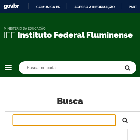
COMUNICA BR
ACESSO À INFORMAÇÃO
PARTI
IR
PARA
O
MINISTÉRIO DA EDUCAÇÃO
IFF
Instituto Federal Fluminense
CONTEÚDO
Buscar no portal
Buscar no portal
Busca