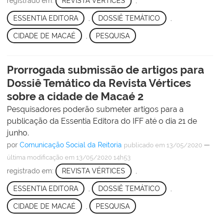
registrado em:
REVISTA VÉRTICES
,
ESSENTIA EDITORA
,
DOSSIÊ TEMÁTICO
,
CIDADE DE MACAÉ
,
PESQUISA
Prorrogada submissão de artigos para
Dossiê Temático da Revista Vértices
sobre a cidade de Macaé 2
Pesquisadores poderão submeter artigos para a
publicação da Essentia Editora do IFF até o dia 21 de
junho.
por
Comunicação Social da Reitoria
—
publicado
em 13/05/2020
última modificação
em 13/05/2020 14h53
registrado em:
REVISTA VÉRTICES
,
ESSENTIA EDITORA
,
DOSSIÊ TEMÁTICO
,
CIDADE DE MACAÉ
,
PESQUISA