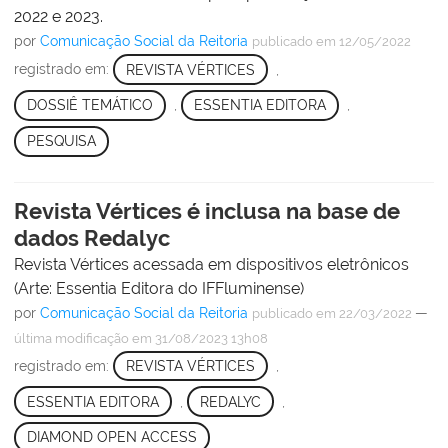
2022 e 2023.
por
Comunicação Social da Reitoria
publicado
em 12/05/2022
registrado em:
REVISTA VÉRTICES
,
DOSSIÊ TEMÁTICO
,
ESSENTIA EDITORA
,
PESQUISA
Revista Vértices é inclusa na base de
dados Redalyc
Revista Vértices acessada em dispositivos eletrônicos
(Arte: Essentia Editora do IFFluminense)
por
Comunicação Social da Reitoria
—
publicado
em 22/03/2022
última modificação
em 31/08/2023 13h08
registrado em:
REVISTA VÉRTICES
,
ESSENTIA EDITORA
,
REDALYC
,
DIAMOND OPEN ACCESS