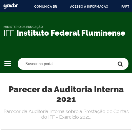
COMUNICA BR
ACESSO À INFORMAÇÃO
PARTI
IR
PARA
O
MINISTÉRIO DA EDUCAÇÃO
IFF
Instituto Federal Fluminense
CONTEÚDO
Buscar no portal
Buscar no portal
Parecer da Auditoria Interna
2021
Parecer da Auditoria Interna sobre a Prestação de Contas
do IFF - Exercício 2021.