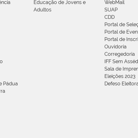
ência
Educação de Jovens e
WebMail
Adultos
SUAP
CDD
Portal de Sele
Portal de Even
Portal de Insc
Ouvidoria
Corregedoria
ão
IFF Sem Asséd
Sala de Impren
Eleições 2023
de Pádua
Defeso Eleitor
rra