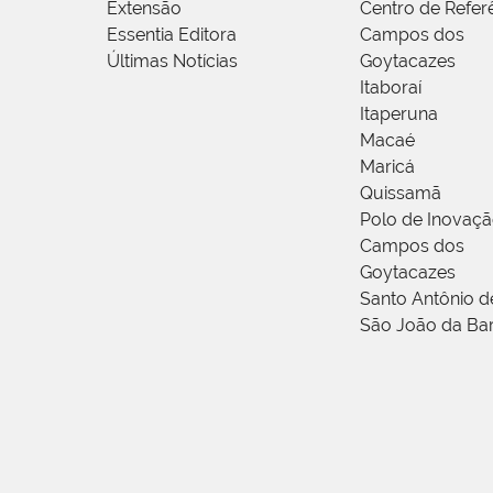
Extensão
Centro de Refer
Essentia Editora
Campos dos
Últimas Notícias
Goytacazes
Itaboraí
Itaperuna
Macaé
Maricá
Quissamã
Polo de Inovaç
Campos dos
Goytacazes
Santo Antônio 
São João da Ba