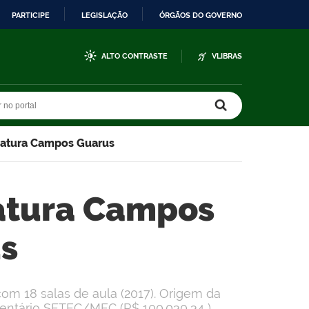
PARTICIPE
LEGISLAÇÃO
ÓRGÃOS DO GOVERNO
ALTO CONTRASTE
VLIBRAS
r no portal
r no portal
ciatura Campos Guarus
iatura Campos
s
om 18 salas de aula (2017). Origem da
mentário SETEC/MEC (R$ 100.030,34 ).