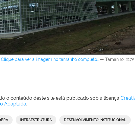
Clique para ver a imagem no tamanho completo…
—
Tamanho
: 217
do o conteúdo deste site está publicado sob a licença
Creat
o Adaptada
.
OBRA
INFRAESTRUTURA
DESENVOLVIMENTO INSTITUCIONAL