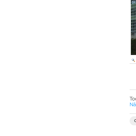
To
Nã