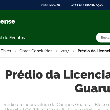
COMUNICA BR
ACESSO À INFORMAÇÃO
IR
PARA
nense
O
CONTEÚDO
Busca
Busca
al de Eventos
 Física
Obras Concluídas
2017
Prédio da Licen
Prédio da Licenc
Guaru
Prédio da Licenciatura do Campos Guarus – Bloco c
Receita: LOA (R$ 2.012.144,56); Recurso Extraorça