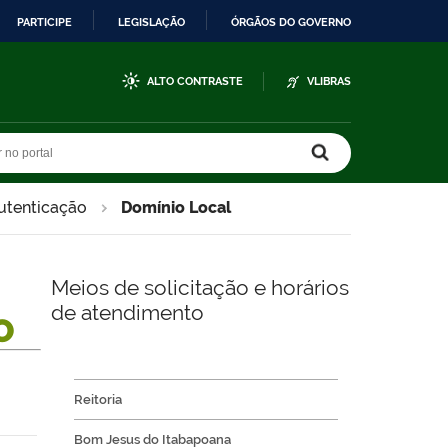
PARTICIPE
LEGISLAÇÃO
ÓRGÃOS DO GOVERNO
ALTO CONTRASTE
VLIBRAS
r no portal
r no portal
utenticação
Domínio Local
Meios de solicitação e horários
de atendimento
O
Reitoria
Bom Jesus do Itabapoana