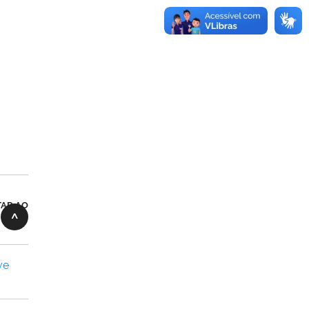
TAR AO
ve