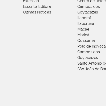
Extensão
Centro de Refer
Essentia Editora
Campos dos
Últimas Notícias
Goytacazes
Itaboraí
Itaperuna
Macaé
Maricá
Quissamã
Polo de Inovaç
Campos dos
Goytacazes
Santo Antônio 
São João da Ba