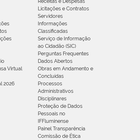
Receitas e Despesas
Licitações e Contratos
Servidores
ções
Informações
tos
Classificadas
rições
Serviço de Informação
ao Cidadão (SIC)
Perguntas Frequentes
io
Dados Abertos
sa Virtual
Obras em Andamento e
Concluídas
al 2026
Processos
Administrativos
Disciplinares
Proteção de Dados
Pessoais no
IFFluminense
Painel Transparência
Comissão de Ética