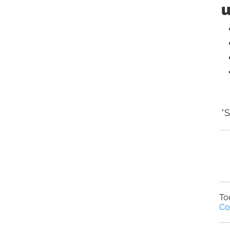
u
*S
To
Co