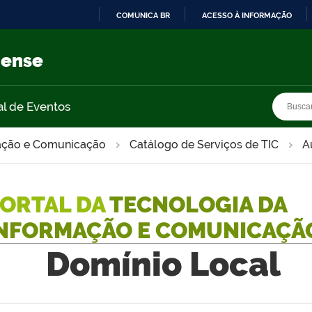
COMUNICA BR
ACESSO À INFORMAÇÃO
IR
PARA
nense
O
CONTEÚDO
Busca
Busca
al de Eventos
mação e Comunicação
Catálogo de Serviços de TIC
A
ORTAL DA
TECNOLOGIA DA
NFORMAÇÃO E COMUNICAÇÃ
Domínio Local