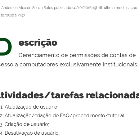
r
Anderson Alex de Souza Sales
publicado
14/10/2016 19h18,
última modificação
/12/2022 19h38
D
escrição
Gerenciamento de permissões de contas de
cesso a computadores exclusivamente institucionais.
tividades/tarefas relacionad
Atualização de usuário;
Atualização/criação de FAQ/procedimento/tutorial;
Criação de usuário;
Desativação de usuário;