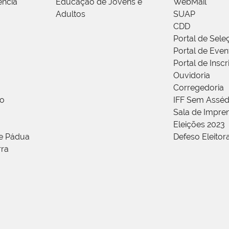
ência
Educação de Jovens e
WebMail
Adultos
SUAP
CDD
Portal de Sele
Portal de Even
Portal de Insc
Ouvidoria
Corregedoria
ão
IFF Sem Asséd
Sala de Impren
Eleições 2023
de Pádua
Defeso Eleitor
rra