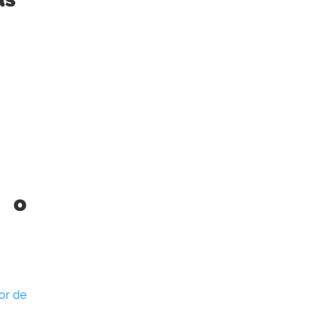
e o
or de