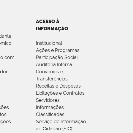
ACESSO À
INFORMAÇÃO
dante
êmico
Institucional
Ações e Programas
to com
Participação Social
Auditoria Interna
idor
Convênios e
Transferências
Receitas e Despesas
Licitações e Contratos
Servidores
ções
Informações
tos
Classificadas
rições
Serviço de Informação
ao Cidadão (SIC)