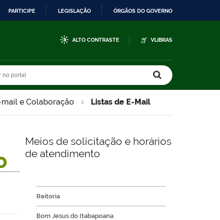
PARTICIPE
LEGISLAÇÃO
ÓRGÃOS DO GOVERNO
ALTO CONTRASTE
VLIBRAS
r no portal
r no portal
-mail e Colaboração
Listas de E-Mail
Meios de solicitação e horários
de atendimento
O
Reitoria
Bom Jesus do Itabapoana