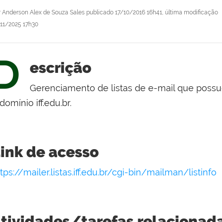
r
Anderson Alex de Souza Sales
publicado
17/10/2016 16h41,
última modificação
/11/2025 17h30
D
escrição
Gerenciamento de listas de e-mail que poss
domínio iff.edu.br.
ink de acesso
tps://mailer.listas.iff.edu.br/cgi-bin/mailman/listinfo
tividades/tarefas relacionad