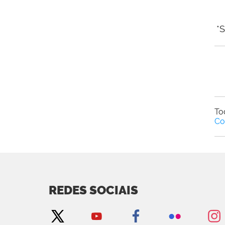
*S
To
Co
REDES SOCIAIS