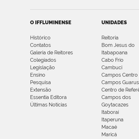
O IFFLUMINENSE
UNIDADES
Histórico
Reitoria
Contatos
Bom Jesus do
Galeria de Reitores
Itabapoana
Colegiados
Cabo Frio
Legislação
Cambuci
Ensino
Campos Centro
Pesquisa
Campos Guarus
Extensão
Centro de Refer
Essentia Editora
Campos dos
Últimas Notícias
Goytacazes
Itaboraí
Itaperuna
Macaé
Maricá