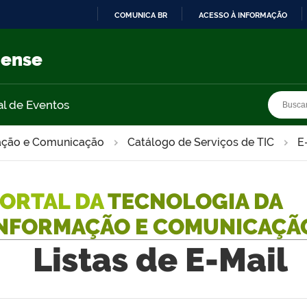
COMUNICA BR
ACESSO À INFORMAÇÃO
IR
PARA
nense
O
CONTEÚDO
Busca
Busca
al de Eventos
mação e Comunicação
Catálogo de Serviços de TIC
E
ORTAL DA
TECNOLOGIA DA
NFORMAÇÃO E COMUNICAÇÃ
Listas de E-Mail