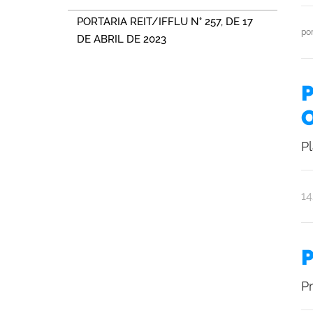
PORTARIA REIT/IFFLU N° 257, DE 17
po
DE ABRIL DE 2023
P
P
po
pu
1
R
C
P
P