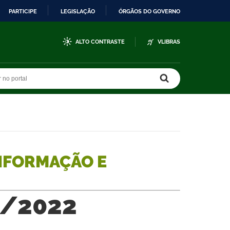
PARTICIPE
LEGISLAÇÃO
ÓRGÃOS DO GOVERNO
ALTO CONTRASTE
VLIBRAS
r no portal
r no portal
NFORMAÇÃO E
1/2022