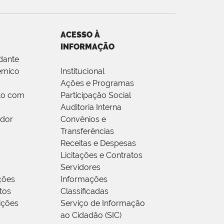
ACESSO À
INFORMAÇÃO
dante
êmico
Institucional
Ações e Programas
to com
Participação Social
Auditoria Interna
idor
Convênios e
Transferências
Receitas e Despesas
Licitações e Contratos
Servidores
ções
Informações
tos
Classificadas
rições
Serviço de Informação
ao Cidadão (SIC)