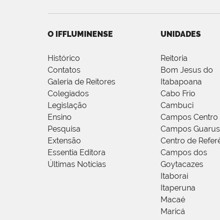
O IFFLUMINENSE
UNIDADES
Histórico
Reitoria
Contatos
Bom Jesus do
Galeria de Reitores
Itabapoana
Colegiados
Cabo Frio
Legislação
Cambuci
Ensino
Campos Centro
Pesquisa
Campos Guarus
Extensão
Centro de Refer
Essentia Editora
Campos dos
Últimas Notícias
Goytacazes
Itaboraí
Itaperuna
Macaé
Maricá