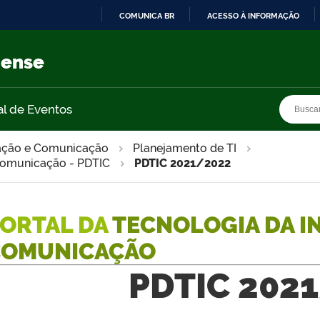
COMUNICA BR
ACESSO À INFORMAÇÃO
IR
PARA
nense
O
CONTEÚDO
Busca
Busca
al de Eventos
mação e Comunicação
Planejamento de TI
 Comunicação - PDTIC
PDTIC 2021/2022
ORTAL DA
TECNOLOGIA DA I
COMUNICAÇÃO
PDTIC 202