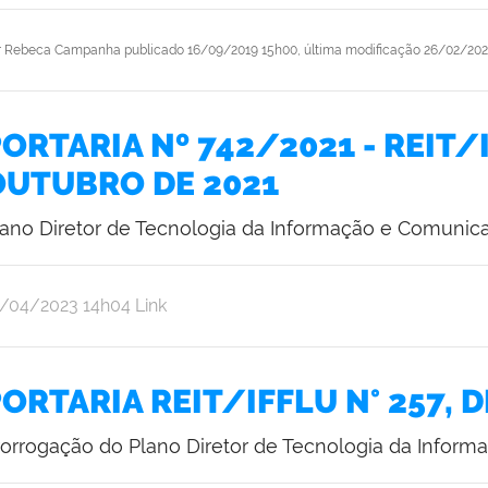
r
Rebeca Campanha
publicado
16/09/2019 15h00,
última modificação
26/02/202
ORTARIA Nº 742/2021 - REIT/I
OUTUBRO DE 2021
lano Diretor de Tecnologia da Informação e Comunica
r
blicado
4/04/2023
14h04
Link
ebeca
ampanha
ORTARIA REIT/IFFLU N° 257, D
rorrogação do Plano Diretor de Tecnologia da Inform