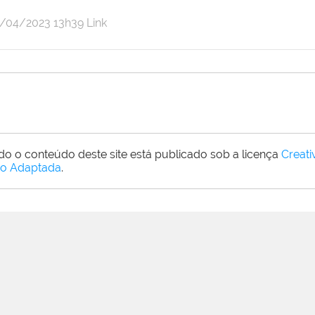
r
blicado
8/04/2023
13h39
Link
ebeca
ampanha
do o conteúdo deste site está publicado sob a licença
Creat
o Adaptada
.