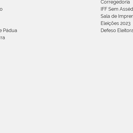
Corregedoria
ão
IFF Sem Asséd
Sala de Impren
Eleições 2023
de Pádua
Defeso Eleitor
rra