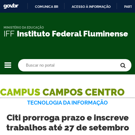
COMUNICA BR
ACESSO À INFORMAÇÃO
PARTI
IR
PARA
O
MINISTÉRIO DA EDUCAÇÃO
IFF
Instituto Federal Fluminense
CONTEÚDO
Buscar no portal
Buscar no portal
CAMPUS
CAMPOS CENTRO
TECNOLOGIA DA INFORMAÇÃO
Citi prorroga prazo e inscreve
trabalhos até 27 de setembro