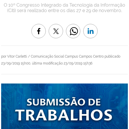
O 10º Congresso Integrado da Tecnologia da Informação
(Citi) será realizado entre os dias 27 e 29 de novembro.
por
Vitor Carletti / Comunicação Social Campus Campos Centro
publicado
23/09/2019 15h00,
última modificação
23/09/2019 15h36