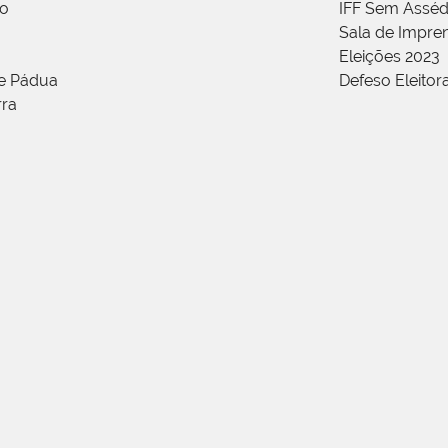
ão
IFF Sem Asséd
Sala de Impren
Eleições 2023
de Pádua
Defeso Eleitor
rra