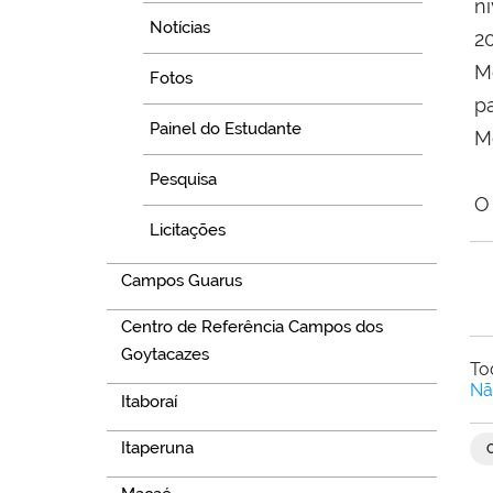
n
Notícias
2
M
Fotos
p
Painel do Estudante
Me
Pesquisa
Licitações
Campos Guarus
Centro de Referência Campos dos
Goytacazes
To
Nã
Itaboraí
Itaperuna