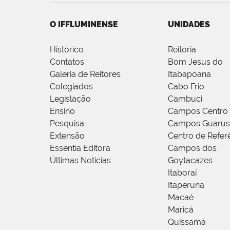
O IFFLUMINENSE
UNIDADES
Histórico
Reitoria
Contatos
Bom Jesus do
Galeria de Reitores
Itabapoana
Colegiados
Cabo Frio
Legislação
Cambuci
Ensino
Campos Centro
Pesquisa
Campos Guarus
Extensão
Centro de Refer
Essentia Editora
Campos dos
Últimas Notícias
Goytacazes
Itaboraí
Itaperuna
Macaé
Maricá
Quissamã