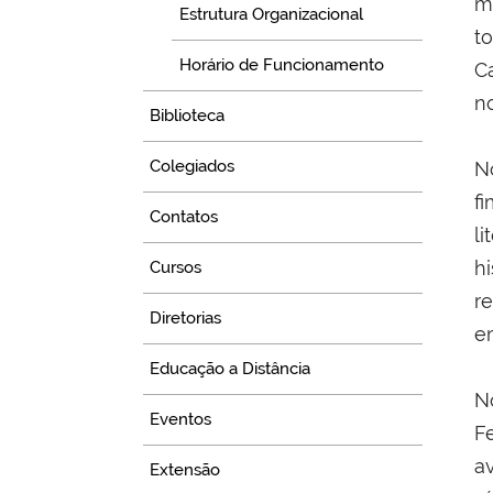
m
Estrutura Organizacional
t
Horário de Funcionamento
C
n
Biblioteca
Colegiados
N
f
Contatos
li
h
Cursos
r
Diretorias
e
Educação a Distância
N
Eventos
F
a
Extensão