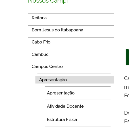
Nossos Campi
Reitoria
Bom Jesus do Itabapoana
Cabo Frio
Cambuci
Campos Centro
C
Apresentação
m
Apresentação
F
Atividade Docente
D
Estrutura Física
E