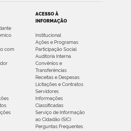
ACESSO À
INFORMAÇÃO
dante
êmico
Institucional
Ações e Programas
to com
Participação Social
Auditoria Interna
idor
Convênios e
Transferências
Receitas e Despesas
Licitações e Contratos
Servidores
ções
Informações
tos
Classificadas
rições
Serviço de Informação
ao Cidadão (SIC)
Perguntas Frequentes