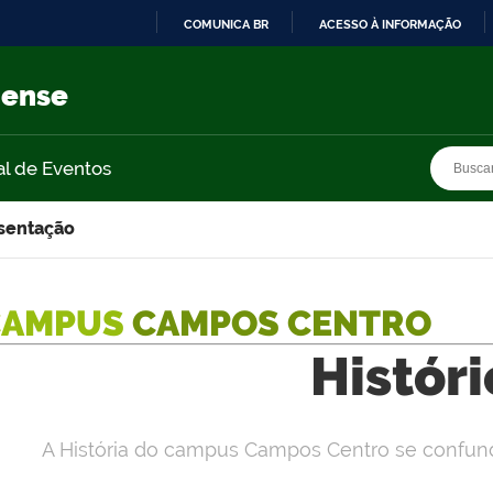
COMUNICA BR
ACESSO À INFORMAÇÃO
IR
PARA
nense
O
CONTEÚDO
Busca
Busca
al de Eventos
sentação
CAMPUS
CAMPOS CENTRO
Histór
A História do campus Campos Centro se confun