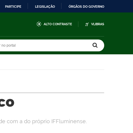
PARTICIPE
LEGISLAÇÃO
ÓRGÃOS DO GOVERNO
ALTO CONTRASTE
VLIBRAS
r no portal
r no portal
ico
de com a do próprio IFFluminense.