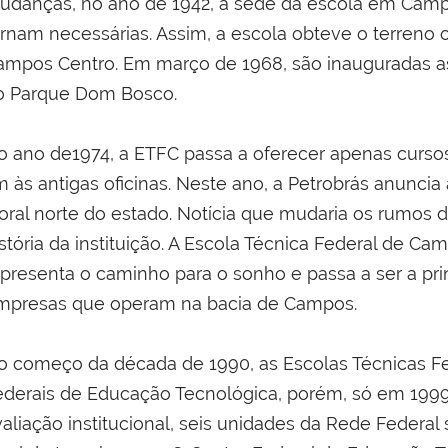
udanças, no ano de 1942, a sede da escola em Campo
ornam necessárias. Assim, a escola obteve o terreno
ampos Centro. Em março de 1968, são inauguradas as 
o Parque Dom Bosco.
o ano de1974, a ETFC passa a oferecer apenas cursos 
im às antigas oficinas. Neste ano, a Petrobrás anunc
toral norte do estado. Notícia que mudaria os rumos d
istória da instituição. A Escola Técnica Federal de C
epresenta o caminho para o sonho e passa a ser a pr
mpresas que operam na bacia de Campos.
o começo da década de 1990, as Escolas Técnicas F
ederais de Educação Tecnológica, porém, só em 1999
valiação institucional, seis unidades da Rede Federal