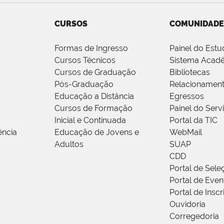
CURSOS
COMUNIDADE
Formas de Ingresso
Painel do Estu
Cursos Técnicos
Sistema Acad
Cursos de Graduação
Bibliotecas
Pós-Graduação
Relacionamen
Educação a Distância
Egressos
Cursos de Formação
Painel do Serv
Inicial e Continuada
Portal da TIC
ência
Educação de Jovens e
WebMail
Adultos
SUAP
CDD
Portal de Sele
Portal de Even
Portal de Insc
Ouvidoria
Corregedoria