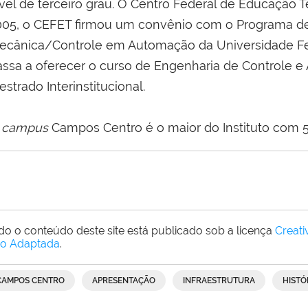
ível de terceiro grau. O Centro Federal de Educação
005, o CEFET firmou um convênio com o Programa d
ecânica/Controle em Automação da Universidade F
assa a oferecer o curso de Engenharia de Controle e
strado Interinstitucional.
O
campus
Campos Centro é o maior do Instituto com 5.
do o conteúdo deste site está publicado sob a licença
Creat
o Adaptada
.
CAMPOS CENTRO
APRESENTAÇÃO
INFRAESTRUTURA
HISTÓ