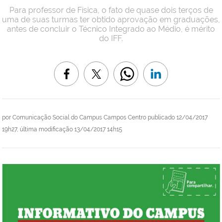
Para professor de Física, o fato de quase dois terços de
uma de suas turmas ter obtido aprovação em graduações,
antes de concluir o Técnico Integrado ao Médio, é mérito
do IFF.
por
Comunicação Social do Campus Campos Centro
publicado
12/04/2017
19h27,
última modificação
13/04/2017 14h15