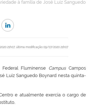
riedade à família de José Luiz Sanguedo
2020 21h07,
última modificação
09/07/2020 21h07
to Federal Fluminense
Campus
Campos
osé Luiz Sanguedo Boynard nesta quinta-
entro e atualmente exercia o cargo de
stituto.