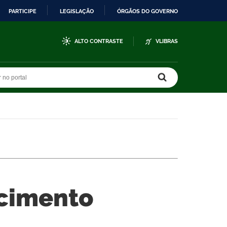
PARTICIPE
LEGISLAÇÃO
ÓRGÃOS DO GOVERNO
ALTO CONTRASTE
VLIBRAS
r no portal
r no portal
ecimento