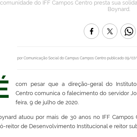
 comunidade do IFF Campos Centro presta sua solida
Boynard.
por
Comunicação Social do Campus Campos Centro
publicado
09/07/
É
com pesar que a direção-geral do Institu
Centro comunica o falecimento do servidor J
feira, 9 de julho de 2020.
oynard atuou por mais de 30 anos no IFF Campos C
ó-reitor de Desenvolvimento Institucional e reitor sub