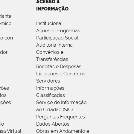
ACESSO À
INFORMAÇÃO
dante
êmico
Institucional
Ações e Programas
to com
Participação Social
Auditoria Interna
idor
Convênios e
Transferências
Receitas e Despesas
Licitações e Contratos
Servidores
ções
Informações
tos
Classificadas
rições
Serviço de Informação
ao Cidadão (SIC)
Perguntas Frequentes
io
Dados Abertos
sa Virtual
Obras em Andamento e