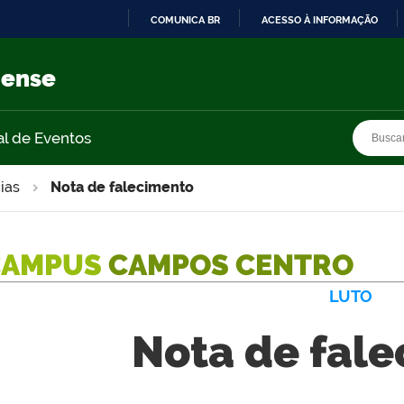
COMUNICA BR
ACESSO À INFORMAÇÃO
IR
PARA
nense
O
CONTEÚDO
Busca
Busca
al de Eventos
ias
Nota de falecimento
CAMPUS
CAMPOS CENTRO
LUTO
Nota de fal