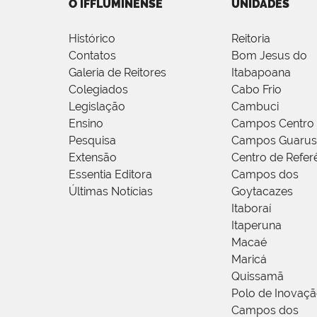
O IFFLUMINENSE
UNIDADES
Histórico
Reitoria
Contatos
Bom Jesus do
Galeria de Reitores
Itabapoana
Colegiados
Cabo Frio
Legislação
Cambuci
Ensino
Campos Centro
Pesquisa
Campos Guarus
Extensão
Centro de Refer
Essentia Editora
Campos dos
Últimas Notícias
Goytacazes
Itaboraí
Itaperuna
Macaé
Maricá
Quissamã
Polo de Inovaç
Campos dos