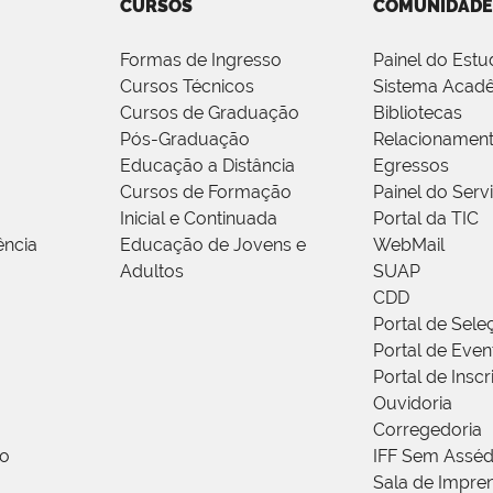
CURSOS
COMUNIDADE
Formas de Ingresso
Painel do Estu
Cursos Técnicos
Sistema Acad
Cursos de Graduação
Bibliotecas
Pós-Graduação
Relacionamen
Educação a Distância
Egressos
Cursos de Formação
Painel do Serv
Inicial e Continuada
Portal da TIC
ência
Educação de Jovens e
WebMail
Adultos
SUAP
CDD
Portal de Sele
Portal de Even
Portal de Insc
Ouvidoria
Corregedoria
ão
IFF Sem Asséd
Sala de Impren