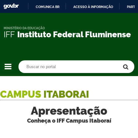
COMUNICA BR
ACESSO À INFORMAÇÃO
PARTI
IR
PARA
O
MINISTÉRIO DA EDUCAÇÃO
IFF
Instituto Federal Fluminense
CONTEÚDO
Buscar no portal
Buscar no portal
CAMPUS
ITABORAI
Apresentação
Conheça o IFF Campus Itaboraí