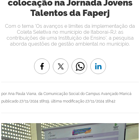
colocação na Jornada Jovens
Talentos da Faperj
Com o tema 'Os avanços e limites da implementação da
Coleta Seletiva no município de Itaboraí-RJ: as
contribuições de uma Instituição de Ensino', a pesquisa
aborda questões de gestão ambiental no município.
por
Ana Paula Viana, da Comunicação Social do Campus Avançado Maricá
publicado
27/11/2024 16h19,
última modificação
27/11/2024 16h42