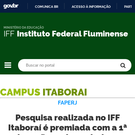
COMUNICA BR
ACESSO À INFORMAÇÃO
PARTI
IR
PARA
O
MINISTÉRIO DA EDUCAÇÃO
IFF
Instituto Federal Fluminense
CONTEÚDO
Buscar no portal
Buscar no portal
CAMPUS
ITABORAI
FAPERJ
Pesquisa realizada no IFF
Itaboraí é premiada com a 1ª