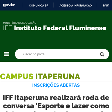
COMUNICA BR
ACESSO À INFORMAÇÃO
PARTI
IR
PARA
O
MINISTÉRIO DA EDUCAÇÃO
IFF
Instituto Federal Fluminense
CONTEÚDO
Buscar no portal
Buscar no portal
CAMPUS
ITAPERUNA
INSCRIÇÕES ABERTAS
IFF Itaperuna realizará roda de
conversa 'Esporte e lazer como