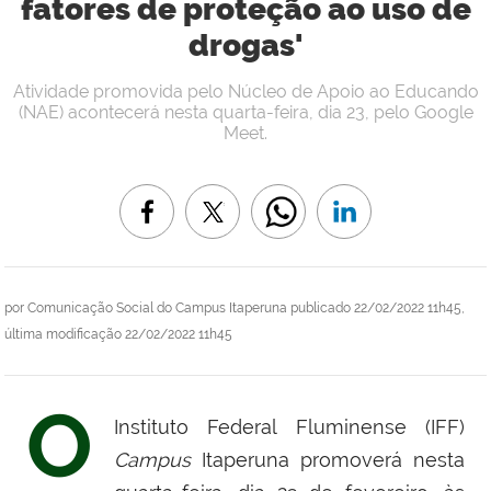
fatores de proteção ao uso de
drogas'
Atividade promovida pelo Núcleo de Apoio ao Educando
(NAE) acontecerá nesta quarta-feira, dia 23, pelo Google
Meet.
por
Comunicação Social do Campus Itaperuna
publicado
22/02/2022 11h45,
última modificação
22/02/2022 11h45
O
Instituto Federal Fluminense (IFF)
Campus
Itaperuna promoverá nesta