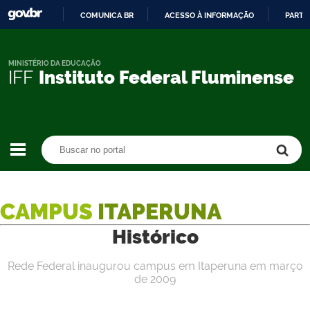
COMUNICA BR
ACESSO À INFORMAÇÃO
PARTI
IR
PARA
O
MINISTÉRIO DA EDUCAÇÃO
IFF
Instituto Federal Fluminense
CONTEÚDO
Buscar no portal
Buscar no portal
CAMPUS
ITAPERUNA
Histórico
Rede Federal inaugurou campus em Itaperuna em março
de 2009