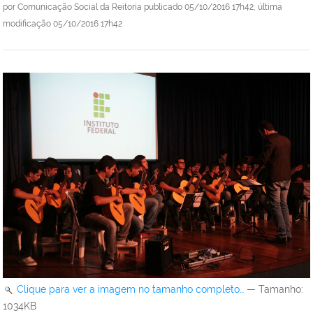
por
Comunicação Social da Reitoria
publicado
05/10/2016 17h42,
última
modificação
05/10/2016 17h42
Clique para ver a imagem no tamanho completo…
—
Tamanho
:
1034KB