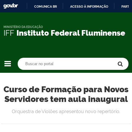
COMUNICA BR
ACESSO À INFORMAÇÃO
PARTI
IR
PARA
O
MINISTÉRIO DA EDUCAÇÃO
IFF
Instituto Federal Fluminense
CONTEÚDO
Buscar no portal
Buscar no portal
Curso de Formação para Novos
Servidores tem aula inaugural
Orquestra de Violões apresentou novo repertório.