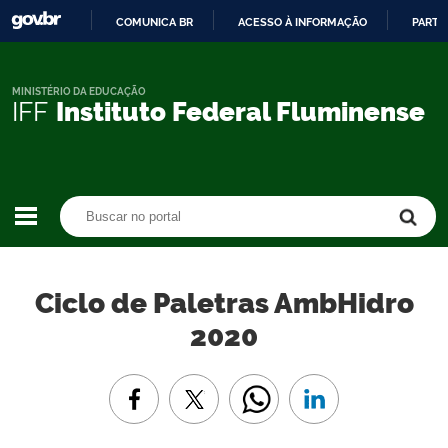
COMUNICA BR
ACESSO À INFORMAÇÃO
PARTI
IR
PARA
O
MINISTÉRIO DA EDUCAÇÃO
IFF
Instituto Federal Fluminense
CONTEÚDO
Buscar no portal
Buscar no portal
Ciclo de Paletras AmbHidro
2020