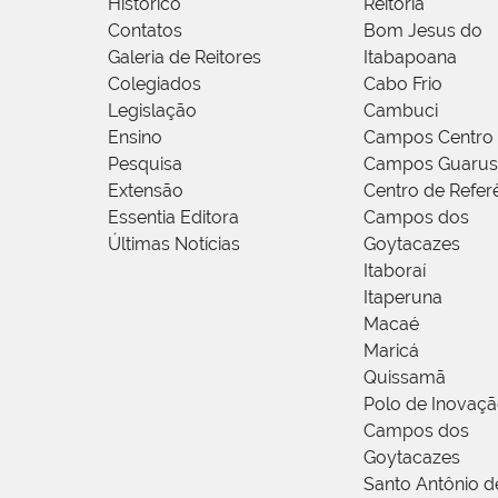
Histórico
Reitoria
Contatos
Bom Jesus do
Galeria de Reitores
Itabapoana
Colegiados
Cabo Frio
Legislação
Cambuci
Ensino
Campos Centro
Pesquisa
Campos Guarus
Extensão
Centro de Refer
Essentia Editora
Campos dos
Últimas Notícias
Goytacazes
Itaboraí
Itaperuna
Macaé
Maricá
Quissamã
Polo de Inovaç
Campos dos
Goytacazes
Santo Antônio 