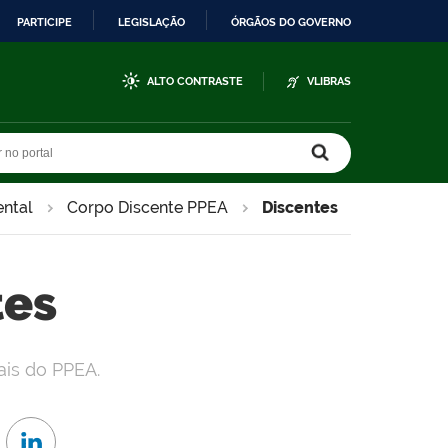
PARTICIPE
LEGISLAÇÃO
ÓRGÃOS DO GOVERNO
ALTO CONTRASTE
VLIBRAS
r no portal
r no portal
ntal
Corpo Discente PPEA
Discentes
tes
ais do PPEA.