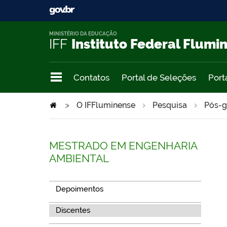
MINISTÉRIO DA EDUCAÇÃO
IFF
Instituto Federal Flumi
Contatos
Portal de Seleções
Port
>
O IFFluminense
Pesquisa
Pós-g
MESTRADO EM ENGENHARIA
AMBIENTAL
Depoimentos
Discentes