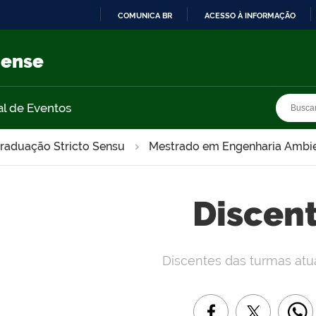
COMUNICA BR
ACESSO À INFORMAÇÃO
IR
PARA
nense
O
CONTEÚDO
Busca
Busca
al de Eventos
raduação Stricto Sensu
Mestrado em Engenharia Ambie
Discen
Discentes das turmas atu