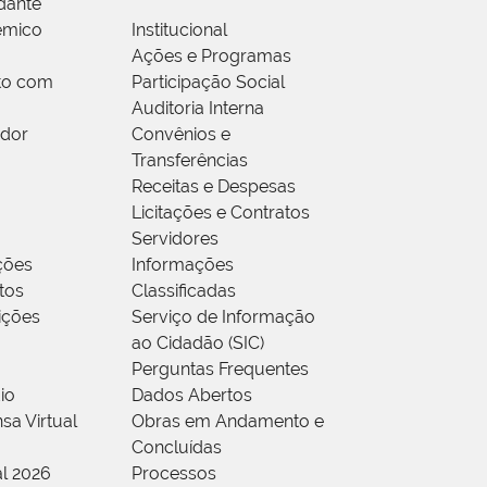
dante
êmico
Institucional
Ações e Programas
to com
Participação Social
Auditoria Interna
idor
Convênios e
Transferências
Receitas e Despesas
Licitações e Contratos
Servidores
ções
Informações
tos
Classificadas
rições
Serviço de Informação
ao Cidadão (SIC)
Perguntas Frequentes
io
Dados Abertos
sa Virtual
Obras em Andamento e
Concluídas
al 2026
Processos