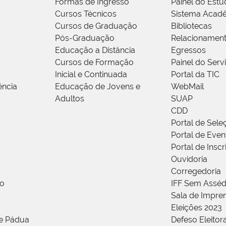
Formas de Ingresso
Painel do Estu
Cursos Técnicos
Sistema Acad
Cursos de Graduação
Bibliotecas
Pós-Graduação
Relacionamen
Educação a Distância
Egressos
Cursos de Formação
Painel do Serv
Inicial e Continuada
Portal da TIC
ência
Educação de Jovens e
WebMail
Adultos
SUAP
CDD
Portal de Sele
Portal de Even
Portal de Insc
Ouvidoria
Corregedoria
ão
IFF Sem Asséd
Sala de Impren
Eleições 2023
de Pádua
Defeso Eleitor