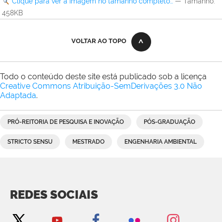
Clique para ver a imagem no tamanho completo…
—
Tamanho
:
458KB
VOLTAR AO TOPO
Todo o conteúdo deste site está publicado sob a licença
Creative Commons Atribuição-SemDerivações 3.0 Não
Adaptada
.
PRÓ-REITORIA DE PESQUISA E INOVAÇÃO
PÓS-GRADUAÇÃO
STRICTO SENSU
MESTRADO
ENGENHARIA AMBIENTAL
REDES SOCIAIS