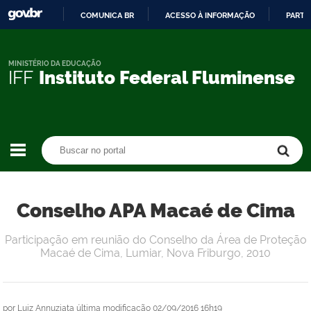
COMUNICA BR
ACESSO À INFORMAÇÃO
PARTI
IR
PARA
O
MINISTÉRIO DA EDUCAÇÃO
IFF
Instituto Federal Fluminense
CONTEÚDO
Buscar no portal
Buscar no portal
Conselho APA Macaé de Cima
Participação em reunião do Conselho da Área de Proteção
Macaé de Cima, Lumiar, Nova Friburgo, 2010
por
Luiz Annuziata
última modificação
02/09/2016 16h19