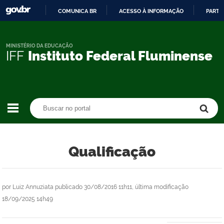
COMUNICA BR
ACESSO À INFORMAÇÃO
PARTI
IR
PARA
O
MINISTÉRIO DA EDUCAÇÃO
IFF
Instituto Federal Fluminense
CONTEÚDO
Buscar no portal
Buscar no portal
Qualificação
por
Luiz Annuziata
publicado
30/08/2016 11h11,
última modificação
18/09/2025 14h49