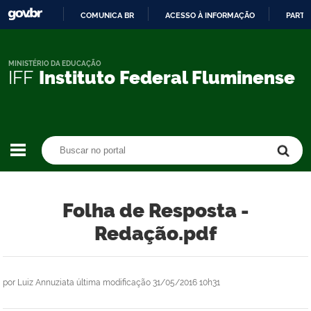
COMUNICA BR
ACESSO À INFORMAÇÃO
PARTI
IR
PARA
O
MINISTÉRIO DA EDUCAÇÃO
IFF
Instituto Federal Fluminense
CONTEÚDO
Buscar no portal
Buscar no portal
Folha de Resposta -
Redação.pdf
por
Luiz Annuziata
última modificação
31/05/2016 10h31