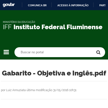
COMUNICA BR
ACESSO À INFORMAÇÃO
PARTI
IR
PARA
O
MINISTÉRIO DA EDUCAÇÃO
IFF
Instituto Federal Fluminense
CONTEÚDO
Buscar no portal
Buscar no portal
Gabarito - Objetiva e Inglês.pdf
por
Luiz Annuziata
última modificação
31/05/2016 10h31