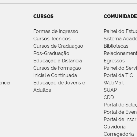
CURSOS
COMUNIDADE
Formas de Ingresso
Painel do Estu
Cursos Técnicos
Sistema Acad
Cursos de Graduação
Bibliotecas
Pós-Graduação
Relacionamen
Educação a Distância
Egressos
Cursos de Formação
Painel do Serv
Inicial e Continuada
Portal da TIC
ência
Educação de Jovens e
WebMail
Adultos
SUAP
CDD
Portal de Sele
Portal de Even
Portal de Insc
Ouvidoria
Corregedoria