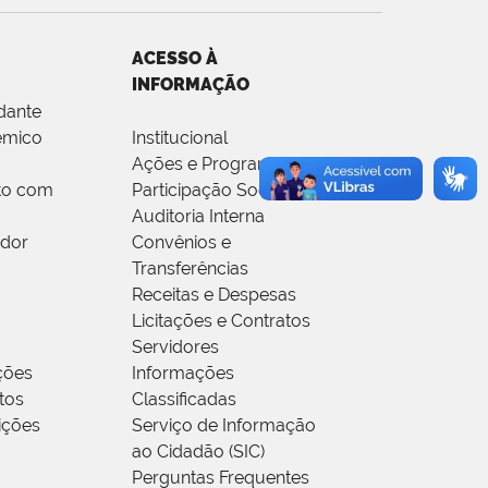
ACESSO À
INFORMAÇÃO
dante
êmico
Institucional
Ações e Programas
to com
Participação Social
Auditoria Interna
idor
Convênios e
Transferências
Receitas e Despesas
Licitações e Contratos
Servidores
ções
Informações
tos
Classificadas
rições
Serviço de Informação
ao Cidadão (SIC)
Perguntas Frequentes