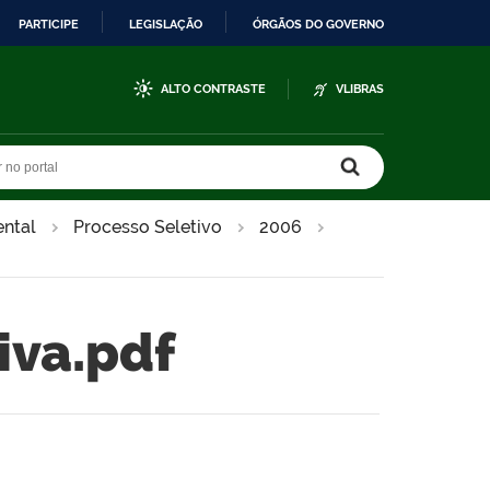
PARTICIPE
LEGISLAÇÃO
ÓRGÃOS DO GOVERNO
ALTO CONTRASTE
VLIBRAS
r no portal
r no portal
ntal
Processo Seletivo
2006
iva.pdf