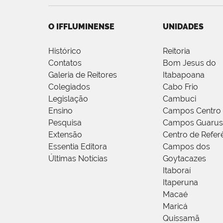
O IFFLUMINENSE
UNIDADES
Histórico
Reitoria
Contatos
Bom Jesus do
Galeria de Reitores
Itabapoana
Colegiados
Cabo Frio
Legislação
Cambuci
Ensino
Campos Centro
Pesquisa
Campos Guarus
Extensão
Centro de Refer
Essentia Editora
Campos dos
Últimas Notícias
Goytacazes
Itaboraí
Itaperuna
Macaé
Maricá
Quissamã