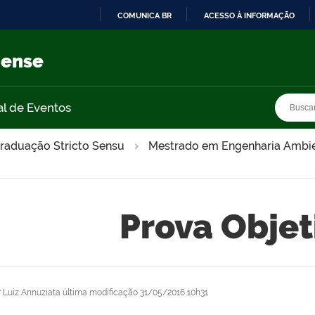
COMUNICA BR
ACESSO À INFORMAÇÃO
IR
PARA
nense
O
CONTEÚDO
Busca
Busca
al de Eventos
raduação Stricto Sensu
Mestrado em Engenharia Ambie
Prova Objet
r
Luiz Annuziata
última modificação
31/05/2016 10h31