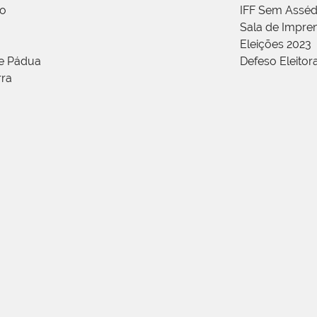
ão
IFF Sem Asséd
Sala de Impren
Eleições 2023
de Pádua
Defeso Eleitor
rra