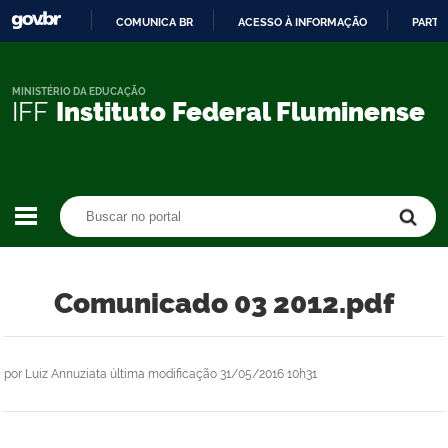
COMUNICA BR
ACESSO À INFORMAÇÃO
PARTI
IR
PARA
O
MINISTÉRIO DA EDUCAÇÃO
IFF
Instituto Federal Fluminense
CONTEÚDO
Buscar no portal
Buscar no portal
Comunicado 03 2012.pdf
por
Luiz Annuziata
última modificação
31/05/2016 10h31