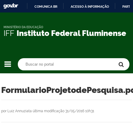
COMUNICA BR
ACESSO À INFORMAÇÃO
PARTI
IR
PARA
O
MINISTÉRIO DA EDUCAÇÃO
IFF
Instituto Federal Fluminense
CONTEÚDO
Buscar no portal
Buscar no portal
FormularioProjetodePesquisa.p
por
Luiz Annuziata
última modificação
31/05/2016 10h31