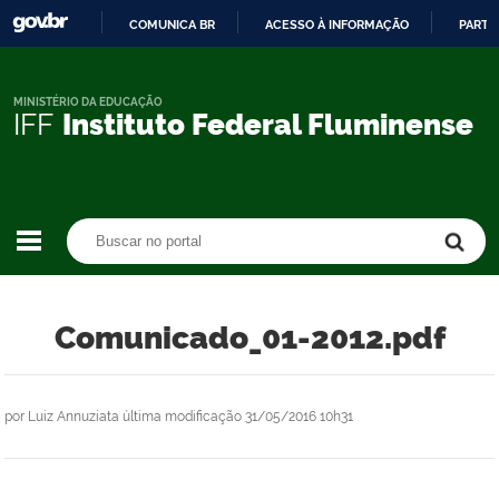
COMUNICA BR
ACESSO À INFORMAÇÃO
PARTI
IR
PARA
O
MINISTÉRIO DA EDUCAÇÃO
IFF
Instituto Federal Fluminense
CONTEÚDO
Buscar no portal
Buscar no portal
Comunicado_01-2012.pdf
por
Luiz Annuziata
última modificação
31/05/2016 10h31