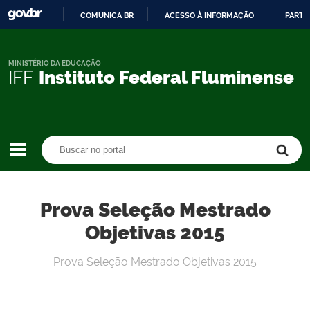
COMUNICA BR
ACESSO À INFORMAÇÃO
PARTI
IR
PARA
O
MINISTÉRIO DA EDUCAÇÃO
IFF
Instituto Federal Fluminense
CONTEÚDO
Buscar no portal
Buscar no portal
Prova Seleção Mestrado
Objetivas 2015
Prova Seleção Mestrado Objetivas 2015