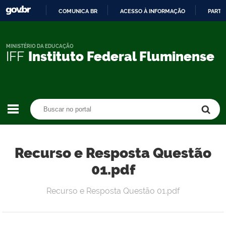
COMUNICA BR
ACESSO À INFORMAÇÃO
PARTI
IR
PARA
O
MINISTÉRIO DA EDUCAÇÃO
IFF
Instituto Federal Fluminense
CONTEÚDO
Buscar no portal
Buscar no portal
Recurso e Resposta Questão
01.pdf
Recurso e Resposta Questão 01.pdf